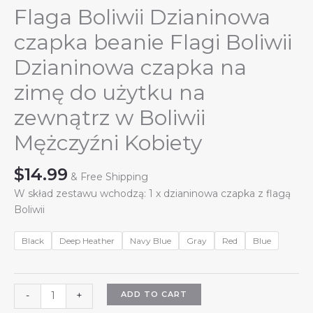
Flaga Boliwii Dzianinowa
czapka beanie Flagi Boliwii
Dzianinowa czapka na
zimę do użytku na
zewnątrz w Boliwii
Mężczyźni Kobiety
$
14.99
& Free Shipping
W skład zestawu wchodzą: 1 x dzianinowa czapka z flagą
Boliwii
Black
Deep Heather
Navy Blue
Gray
Red
Blue
Flaga
ADD TO CART
-
+
Boliwii