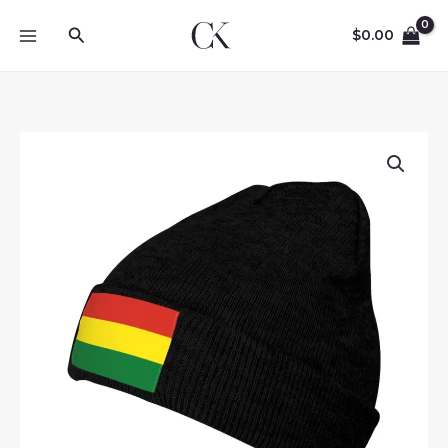
Skip
Search
to
$
0.00
content