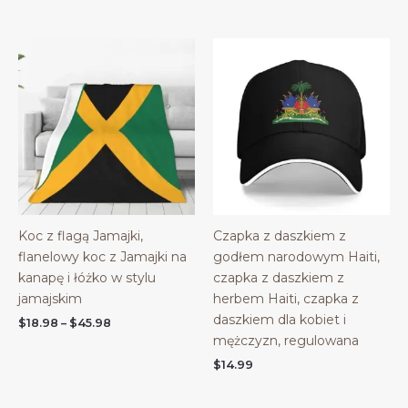
Koc z flagą Jamajki,
Czapka z daszkiem z
flanelowy koc z Jamajki na
godłem narodowym Haiti,
kanapę i łóżko w stylu
czapka z daszkiem z
jamajskim
herbem Haiti, czapka z
daszkiem dla kobiet i
Price
$
18.98
–
$
45.98
range:
mężczyzn, regulowana
$18.98
$
14.99
through
$45.98