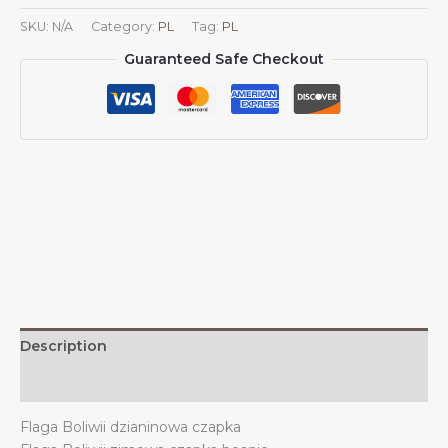
Dzianinowa
SKU:
N/A
Category:
PL
Tag:
PL
czapka
Guaranteed Safe Checkout
beanie
Flagi
Boliwii
Dzianinowa
czapka
na
zimę
do
użytku
na
zewnątrz
w
Boliwii
Description
Mężczyźni
Kobiety
Additional information
quantity
Flaga Boliwii dzianinowa czapka