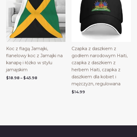
Koc z flagą Jamajki,
Czapka z daszkiem z
flanelowy koc z Jamajki na
godłem narodowym Haiti,
kanapę i łóżko w stylu
czapka z daszkiem z
jamajskim
herbem Haiti, czapka z
daszkiem dla kobiet i
Price
$
18.98
–
$
45.98
range:
mężczyzn, regulowana
$18.98
$
14.99
through
$45.98