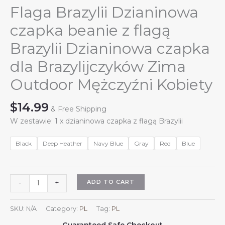
Flaga Brazylii Dzianinowa
czapka beanie z flagą
Brazylii Dzianinowa czapka
dla Brazylijczyków Zima
Outdoor Mężczyźni Kobiety
$
14.99
& Free Shipping
W zestawie: 1 x dzianinowa czapka z flagą Brazylii
Black
Deep Heather
Navy Blue
Gray
Red
Blue
Flaga
ADD TO CART
-
+
Brazylii
Dzianinowa
SKU:
N/A
Category:
PL
Tag:
PL
czapka