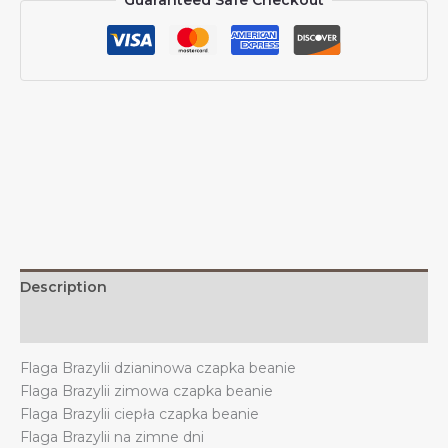
Guaranteed Safe Checkout
beanie
z
flagą
Brazylii
Dzianinowa
czapka
dla
Brazylijczyków
Zima
Outdoor
Mężczyźni
Kobiety
quantity
Description
Additional information
Flaga Brazylii dzianinowa czapka beanie
Flaga Brazylii zimowa czapka beanie
Flaga Brazylii ciepła czapka beanie
Flaga Brazylii na zimne dni