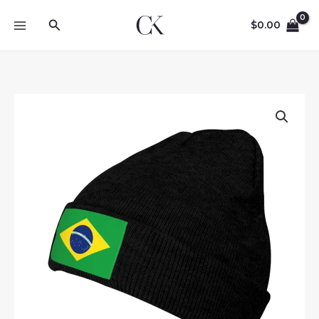
Skip
Search
to
$
0.00
content