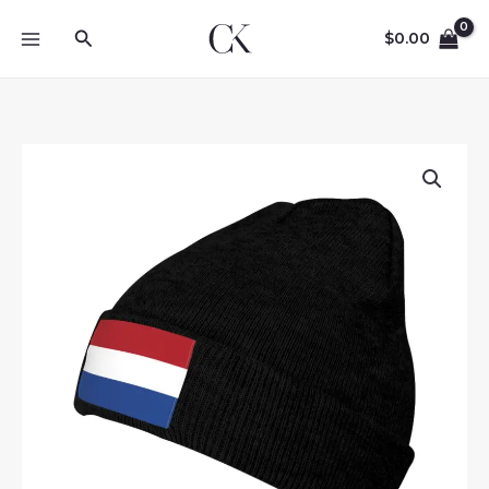
Skip
Search
to
$
0.00
content