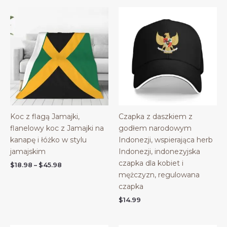
Koc z flagą Jamajki,
Czapka z daszkiem z
flanelowy koc z Jamajki na
godłem narodowym
kanapę i łóżko w stylu
Indonezji, wspierająca herb
jamajskim
Indonezji, indonezyjska
czapka dla kobiet i
Price
$
18.98
–
$
45.98
range:
mężczyzn, regulowana
$18.98
czapka
through
$45.98
$
14.99