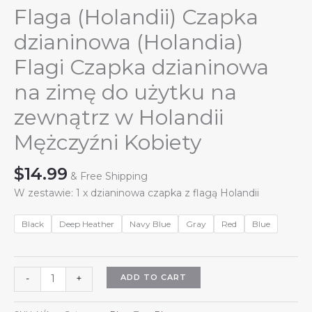
Flaga (Holandii) Czapka
dzianinowa (Holandia)
Flagi Czapka dzianinowa
na zimę do użytku na
zewnątrz w Holandii
Mężczyźni Kobiety
$
14.99
& Free Shipping
W zestawie: 1 x dzianinowa czapka z flagą Holandii
Black
Deep Heather
Navy Blue
Gray
Red
Blue
Flaga
ADD TO CART
-
+
(Holandii)
Czapka