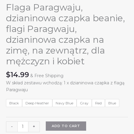
Flaga Paragwaju,
dzianinowa czapka beanie,
flagi Paragwaju,
dzianinowa czapka na
zimę, na zewnątrz, dla
mężczyzn i kobiet
$
14.99
& Free Shipping
W skład zestawu wchodzą: 1 x dzianinowa czapka z flagą
Paragwaju
Black
Deep Heather
Navy Blue
Gray
Red
Blue
Flaga
ADD TO CART
-
+
Paragwaju,