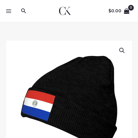
Skip
Search
to
$
0.00
content