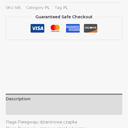
dzianinowa
SKU:
N/A
Category:
PL
Tag:
PL
czapka
Guaranteed Safe Checkout
beanie,
flagi
Paragwaju,
dzianinowa
czapka
na
zimę,
na
zewnątrz,
dla
mężczyzn
i
kobiet
Description
quantity
Additional information
Flaga Paragwaju dzianinowa czapka