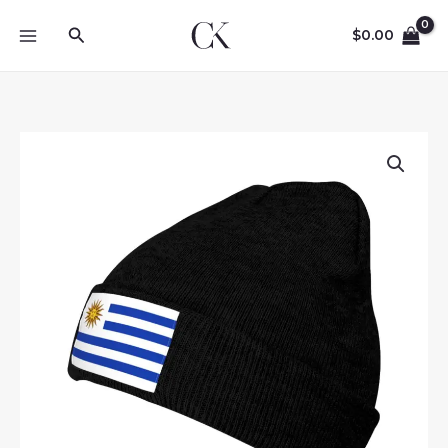
Skip
Search
to
$
0.00
content