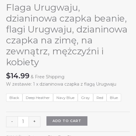
Flaga Urugwaju,
dzianinowa czapka beanie,
flagi Urugwaju, dzianinowa
czapka na zimę, na
zewnątrz, mężczyźni i
kobiety
$
14.99
& Free Shipping
W zestawie: 1 x dzianinowa czapka z flagą Urugwaju
Black
Deep Heather
Navy Blue
Gray
Red
Blue
Flaga
ADD TO CART
-
+
Urugwaju,
dzianinowa