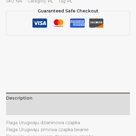
SKU:
N/A
Category:
PL
Tag:
PL
czapka
Guaranteed Safe Checkout
beanie,
flagi
Urugwaju,
dzianinowa
czapka
na
zimę,
na
zewnątrz,
mężczyźni
i
kobiety
quantity
Description
Additional information
Flaga Urugwaju dzianinowa czapka
Flaga Urugwaju zimowa czapka beanie