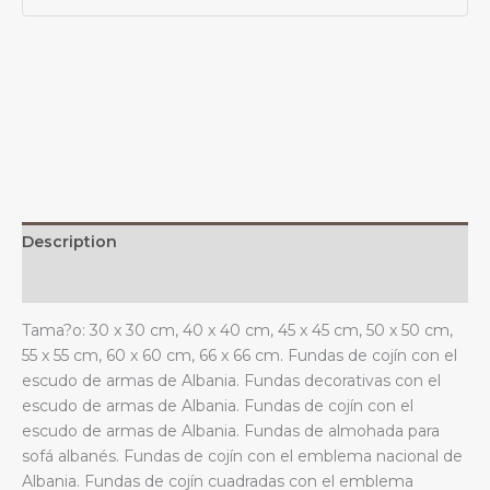
de
armas
de
Albania
y
el
emblema
nacional
para
sofá
Description
o
dormitorio
Additional information
albanés.
Tama?o: 30 x 30 cm, 40 x 40 cm, 45 x 45 cm, 50 x 50 cm,
quantity
55 x 55 cm, 60 x 60 cm, 66 x 66 cm. Fundas de cojín con el
escudo de armas de Albania. Fundas decorativas con el
escudo de armas de Albania. Fundas de cojín con el
escudo de armas de Albania. Fundas de almohada para
sofá albanés. Fundas de cojín con el emblema nacional de
Albania. Fundas de cojín cuadradas con el emblema