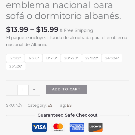
emblema nacional para
sofá o dormitorio albanés.
Price
$
13.99
–
$
15.99
& Free Shipping
range:
El paquete incluye: 1 funda de almohada para el emblema
$13.99
nacional de Albania.
through
$15.99
12"x12"
16"x16"
18"x18"
20"x20"
22"x22"
24"x24"
26"x26"
Fundas
ADD TO CART
-
+
de
almohada
SKU:
N/A
Category:
ES
Tag:
ES
cuadradas
Guaranteed Safe Checkout
con
el
escudo