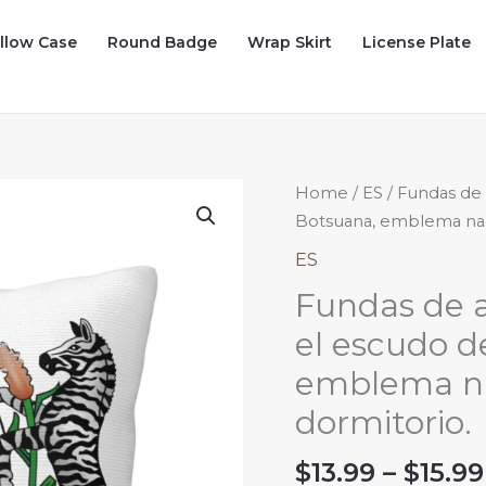
illow Case
Round Badge
Wrap Skirt
License Plate
Home
/
ES
/ Fundas de
Botsuana, emblema naci
ES
Fundas de 
el escudo d
emblema nac
dormitorio.
$
13.99
–
$
15.99