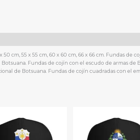
emblema
nacional,
para
sofá
o
dormitorio.
quantity
 x 50 cm, 55 x 55 cm, 60 x 60 cm, 66 x 66 cm. Fundas de 
e Botsuana. Fundas de cojín con el escudo de armas de 
ional de Botsuana. Fundas de cojín cuadradas con el e