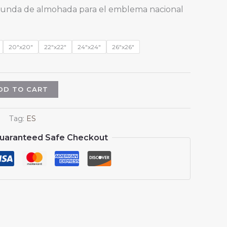
range:
1 funda de almohada para el emblema nacional
$13.99
through
$15.99
20"x20"
22"x22"
24"x24"
26"x26"
DD TO CART
Tag:
ES
uaranteed Safe Checkout