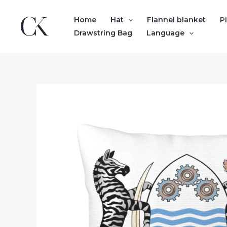
Skip
to
Home
Hat
Flannel blanket
P
content
Drawstring Bag
Language