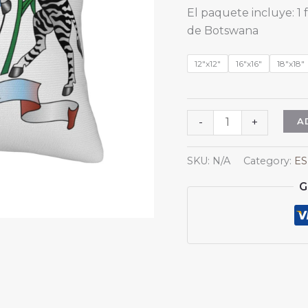
El paquete incluye: 
de Botswana
12"x12"
16"x16"
18"x18"
Fundas
A
-
+
de
almohada
SKU:
N/A
Category:
ES
cuadradas
G
con
el
escudo
de
armas
de
Botsuana,