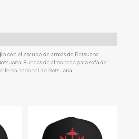
cojín con el escudo de armas de Botsuana.
Botsuana. Fundas de almohada para sofá de
mblema nacional de Botsuana.