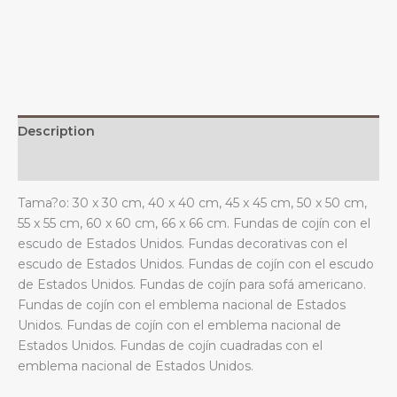
Unidos
y
emblema
nacional
para
sofá,
Description
dormitorio
y
Additional information
sala
Tama?o: 30 x 30 cm, 40 x 40 cm, 45 x 45 cm, 50 x 50 cm,
de
55 x 55 cm, 60 x 60 cm, 66 x 66 cm. Fundas de cojín con el
estar.
escudo de Estados Unidos. Fundas decorativas con el
quantity
escudo de Estados Unidos. Fundas de cojín con el escudo
de Estados Unidos. Fundas de cojín para sofá americano.
Fundas de cojín con el emblema nacional de Estados
Unidos. Fundas de cojín con el emblema nacional de
Estados Unidos. Fundas de cojín cuadradas con el
emblema nacional de Estados Unidos.