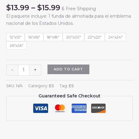
Price
$
13.99
–
$
15.99
& Free Shipping
range:
El paquete incluye: 1 funda de almohada para el emblema
$13.99
nacional de los Estados Unidos.
through
$15.99
12"x12"
16"x16"
18"x18"
20"x20"
22"x22"
24"x24"
26"x26"
Fundas
ADD TO CART
-
+
de
almohada
SKU:
N/A
Category:
ES
Tag:
ES
cuadradas
Guaranteed Safe Checkout
con
el
escudo
de
armas
de
Estados