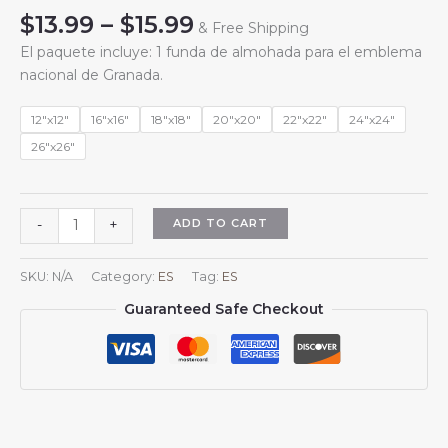
Price
$
13.99
–
$
15.99
& Free Shipping
range:
El paquete incluye: 1 funda de almohada para el emblema
$13.99
nacional de Granada.
through
$15.99
12"x12"
16"x16"
18"x18"
20"x20"
22"x22"
24"x24"
26"x26"
Fundas
ADD TO CART
-
+
de
almohada
SKU:
N/A
Category:
ES
Tag:
ES
cuadradas
Guaranteed Safe Checkout
con
el
escudo
de
armas
de
Granada