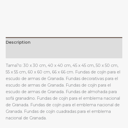
y
el
emblema
nacional
para
sofá,
Description
dormitorio
y
Additional information
sala
Tama?o: 30 x 30 cm, 40 x 40 cm, 45 x 45 cm, 50 x 50 cm,
de
55 x 55 cm, 60 x 60 cm, 66 x 66 cm. Fundas de cojín para el
estar
escudo de armas de Granada. Fundas decorativas para el
granadino.
escudo de armas de Granada. Fundas de cojín para el
quantity
escudo de armas de Granada. Fundas de almohada para
sofá granadino. Fundas de cojín para el emblema nacional
de Granada. Fundas de cojín para el emblema nacional de
Granada. Fundas de cojín cuadradas para el emblema
nacional de Granada.