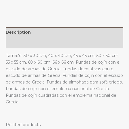
el
emblema
nacional
para
sofá
Description
o
dormitorio
Additional information
griego.
Tama?o: 30 x 30 cm, 40 x 40 cm, 45 x 45 cm, 50 x 50 cm,
quantity
55 x 55 cm, 60 x 60 cm, 66 x 66 cm. Fundas de cojín con el
escudo de armas de Grecia. Fundas decorativas con el
escudo de armas de Grecia. Fundas de cojín con el escudo
de armas de Grecia. Fundas de almohada para sofá griego.
Fundas de cojín con el emblema nacional de Grecia.
Fundas de cojín cuadradas con el emblema nacional de
Grecia.
Related products