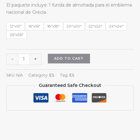
range:
El paquete incluye: 1 funda de almohada para el emblema
$13.99
nacional de Grecia.
through
$15.99
12"x12"
16"x16"
18"x18"
20"x20"
22"x22"
24"x24"
26"x26"
Fundas
ADD TO CART
-
+
de
almohada
SKU:
N/A
Category:
ES
Tag:
ES
cuadradas
Guaranteed Safe Checkout
con
el
escudo
de
armas
de
Grecia
y