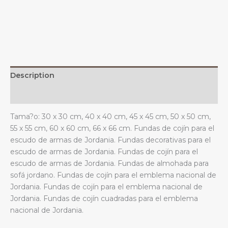
emblema
nacional,
para
sofá,
dormitorio
y
Description
sala
de
Additional information
estar.
Tama?o: 30 x 30 cm, 40 x 40 cm, 45 x 45 cm, 50 x 50 cm,
quantity
55 x 55 cm, 60 x 60 cm, 66 x 66 cm. Fundas de cojín para el
escudo de armas de Jordania. Fundas decorativas para el
escudo de armas de Jordania. Fundas de cojín para el
escudo de armas de Jordania. Fundas de almohada para
sofá jordano. Fundas de cojín para el emblema nacional de
Jordania. Fundas de cojín para el emblema nacional de
Jordania. Fundas de cojín cuadradas para el emblema
nacional de Jordania.