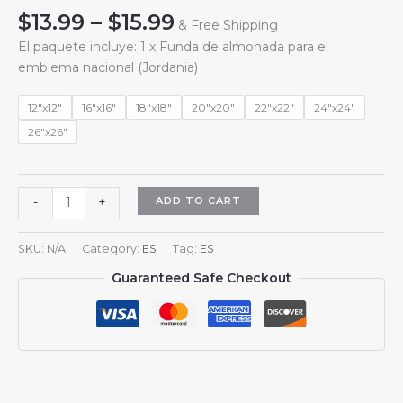
Price
$
13.99
–
$
15.99
& Free Shipping
range:
El paquete incluye: 1 x Funda de almohada para el
$13.99
emblema nacional (Jordania)
through
$15.99
12"x12"
16"x16"
18"x18"
20"x20"
22"x22"
24"x24"
26"x26"
Fundas
ADD TO CART
-
+
de
almohada
SKU:
N/A
Category:
ES
Tag:
ES
cuadradas
Guaranteed Safe Checkout
con
el
escudo
de
armas
de
Jordania,