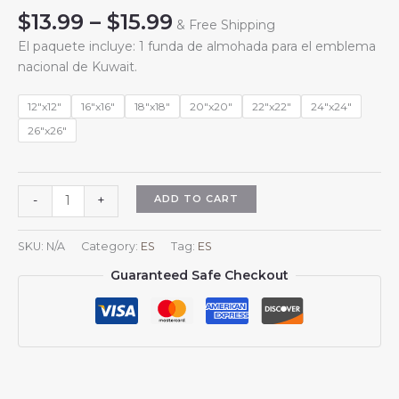
Price
$
13.99
–
$
15.99
& Free Shipping
range:
El paquete incluye: 1 funda de almohada para el emblema
$13.99
nacional de Kuwait.
through
$15.99
12"x12"
16"x16"
18"x18"
20"x20"
22"x22"
24"x24"
26"x26"
Fundas
ADD TO CART
-
+
de
almohada
SKU:
N/A
Category:
ES
Tag:
ES
cuadradas
Guaranteed Safe Checkout
con
el
escudo
de
armas
de
Kuwait