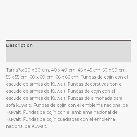
y
el
emblema
nacional
para
sofá,
Description
dormitorio
y
Additional information
sala
Tama?o: 30 x 30 cm, 40 x 40 cm, 45 x 45 cm, 50 x 50 cm,
de
55 x 55 cm, 60 x 60 cm, 66 x 66 cm. Fundas de cojín con el
estar.
escudo de armas de Kuwait. Fundas decorativas con el
quantity
escudo de armas de Kuwait. Fundas de cojín con el
escudo de armas de Kuwait. Fundas de almohada para
sofá kuwaití. Fundas de cojín con el emblema nacional de
Kuwait. Fundas de cojín con el emblema nacional de
Kuwait. Fundas de cojín cuadradas con el emblema
nacional de Kuwait.