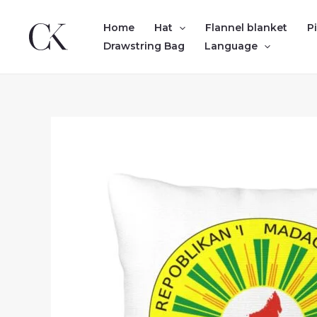
Skip
to
Home
Hat
Flannel blanket
P
content
Drawstring Bag
Language