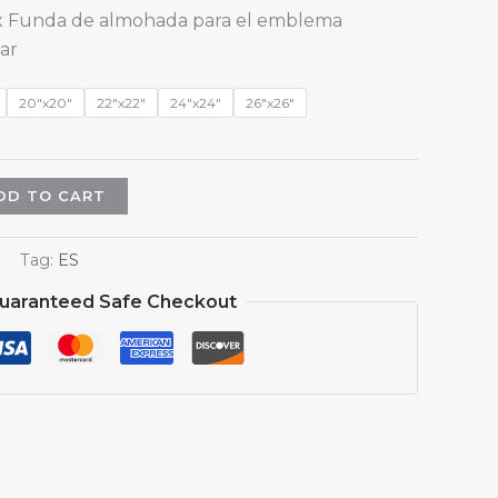
range:
1 x Funda de almohada para el emblema
$13.99
ar
through
$15.99
20"x20"
22"x22"
24"x24"
26"x26"
DD TO CART
Tag:
ES
uaranteed Safe Checkout