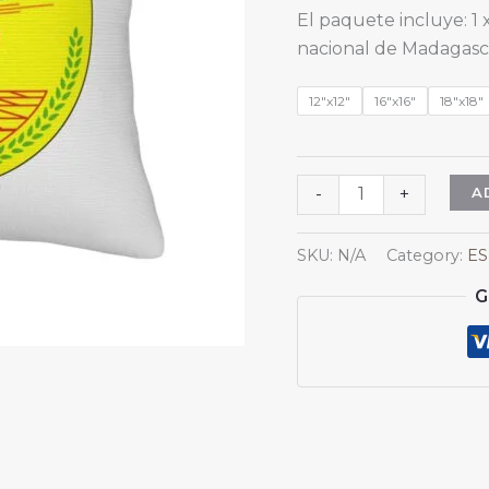
El paquete incluye: 
nacional de Madagasc
12"x12"
16"x16"
18"x18"
Fundas
A
-
+
de
almohada
SKU:
N/A
Category:
ES
cuadradas
G
con
el
escudo
de
armas
de
Madagascar,