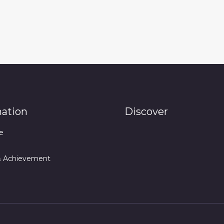
mation
Discover
e
& Achievement