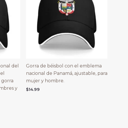
onal del
Gorra de béisbol con el emblema
 el
nacional de Panamá, ajustable, para
 gorra
mujer y hombre.
ombres y
$
14.99