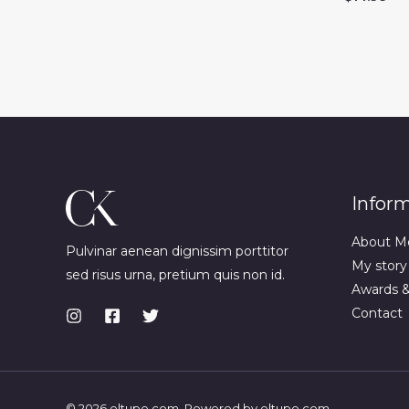
Infor
About M
Pulvinar aenean dignissim porttitor
My story
sed risus urna, pretium quis non id.
Awards 
Contact
© 2026 eltupe.com. Powered by eltupe.com