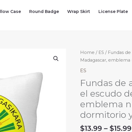
illow Case
Round Badge
Wrap Skirt
License Plate
Home
/
ES
/ Fundas de
Madagascar, emblema nac
ES
Fundas de 
el escudo 
emblema nac
dormitorio y
$
13.99
–
$
15.99