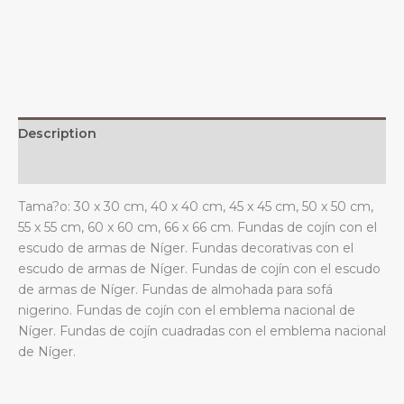
y
el
emblema
nacional
para
sofá,
Description
dormitorio
y
Additional information
sala
Tama?o: 30 x 30 cm, 40 x 40 cm, 45 x 45 cm, 50 x 50 cm,
de
55 x 55 cm, 60 x 60 cm, 66 x 66 cm. Fundas de cojín con el
estar.
escudo de armas de Níger. Fundas decorativas con el
quantity
escudo de armas de Níger. Fundas de cojín con el escudo
de armas de Níger. Fundas de almohada para sofá
nigerino. Fundas de cojín con el emblema nacional de
Níger. Fundas de cojín cuadradas con el emblema nacional
de Níger.