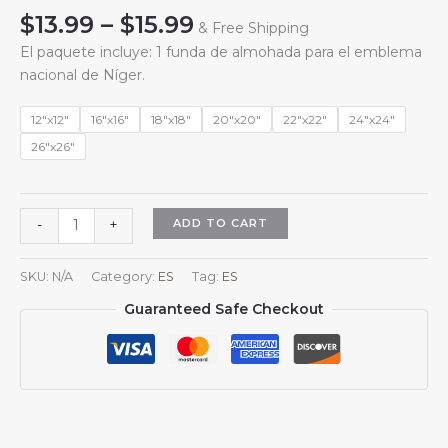
Price
$
13.99
–
$
15.99
& Free Shipping
range:
El paquete incluye: 1 funda de almohada para el emblema
$13.99
nacional de Níger.
through
$15.99
12"x12"
16"x16"
18"x18"
20"x20"
22"x22"
24"x24"
26"x26"
Fundas
ADD TO CART
-
+
de
almohada
SKU:
N/A
Category:
ES
Tag:
ES
cuadradas
Guaranteed Safe Checkout
con
el
escudo
de
armas
de
Níger