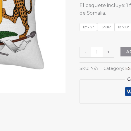
El paquete incluye: 
de Somalia.
12"x12"
16"x16"
18"x18"
Fundas
A
-
+
de
almohada
SKU:
N/A
Category:
ES
cuadradas
G
con
el
escudo
de
armas
de
Somalia