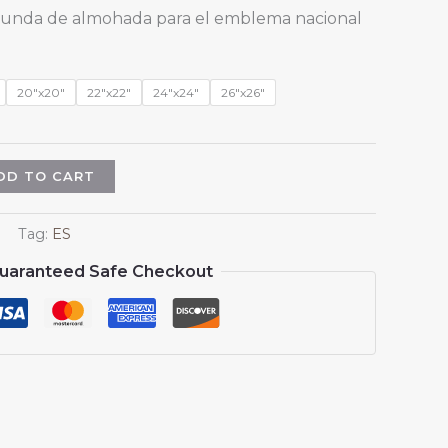
range:
1 funda de almohada para el emblema nacional
$13.99
through
$15.99
20"x20"
22"x22"
24"x24"
26"x26"
DD TO CART
Tag:
ES
uaranteed Safe Checkout