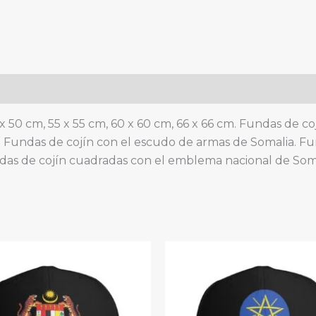
y
el
emblema
nacional
para
sofá,
dormitorio
 x 50 cm, 55 x 55 cm, 60 x 60 cm, 66 x 66 cm. Fundas de 
y
. Fundas de cojín con el escudo de armas de Somalia. F
sala
das de cojín cuadradas con el emblema nacional de Soma
de
estar.
quantity