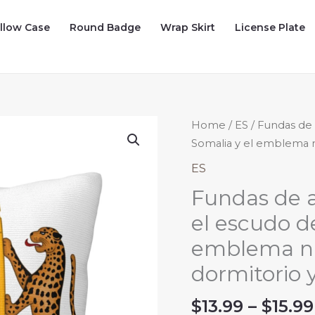
illow Case
Round Badge
Wrap Skirt
License Plate
Home
/
ES
/ Fundas de
Somalia y el emblema na
ES
Fundas de 
el escudo d
emblema nac
dormitorio y
$
13.99
–
$
15.99