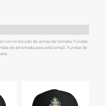
cojín con el escudo de armas de Somalia. Fundas
undas de almohada para sofá somalí. Fundas de
lia.