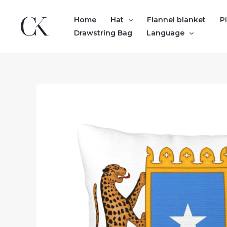
Skip
to
Home
Hat
Flannel blanket
P
content
Drawstring Bag
Language