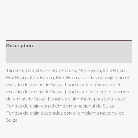
y
el
emblema
nacional
para
sofá,
Description
dormitorio
y
Additional information
sala
Tama?o: 30 x 30 cm, 40 x 40 cm, 45 x 45 cm, 50 x 50 cm,
de
55 x 55 cm, 60 x 60 cm, 66 x 66 cm. Fundas de cojín con el
estar.
escudo de armas de Suiza. Fundas decorativas con el
quantity
escudo de armas de Suiza. Fundas de cojín con el escudo
de armas de Suiza. Fundas de almohada para sofá suizo.
Fundas de cojín con el emblema nacional de Suiza.
Fundas de cojín cuadradas con el emblema nacional de
Suiza.