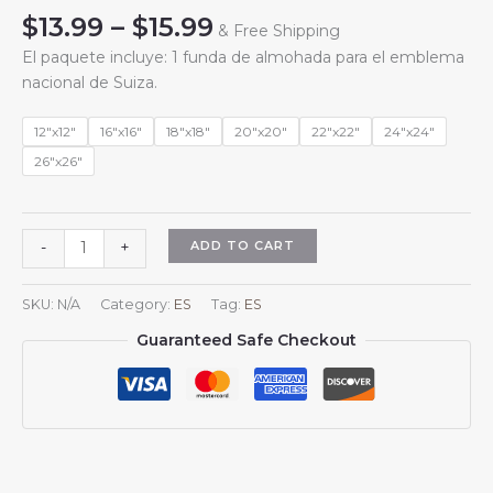
Price
$
13.99
–
$
15.99
& Free Shipping
range:
El paquete incluye: 1 funda de almohada para el emblema
$13.99
nacional de Suiza.
through
$15.99
12"x12"
16"x16"
18"x18"
20"x20"
22"x22"
24"x24"
26"x26"
Fundas
ADD TO CART
-
+
de
almohada
SKU:
N/A
Category:
ES
Tag:
ES
cuadradas
Guaranteed Safe Checkout
con
el
escudo
de
armas
de
Suiza