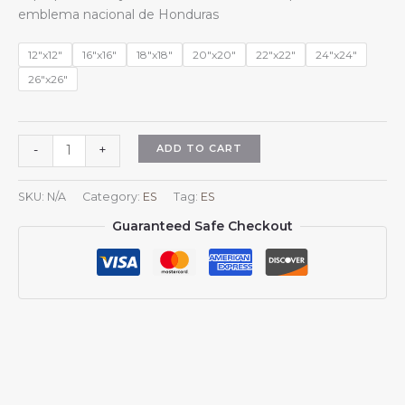
$13.99
emblema nacional de Honduras
through
$15.99
12"x12"
16"x16"
18"x18"
20"x20"
22"x22"
24"x24"
26"x26"
Fundas
ADD TO CART
-
+
de
almohada
SKU:
N/A
Category:
ES
Tag:
ES
cuadradas
Guaranteed Safe Checkout
con
el
escudo
nacional
de
Honduras
para
sofá,
dormitorio