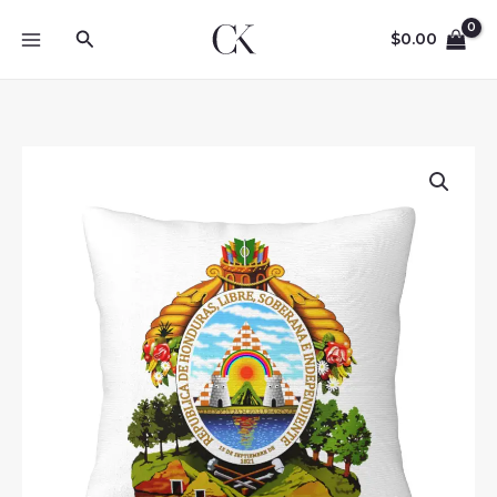
Skip
Search
to
$
0.00
content