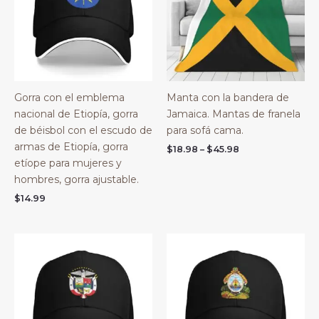
Gorra con el emblema
Manta con la bandera de
nacional de Etiopía, gorra
Jamaica. Mantas de franela
de béisbol con el escudo de
para sofá cama.
armas de Etiopía, gorra
Price
$
18.98
–
$
45.98
range:
etíope para mujeres y
$18.98
hombres, gorra ajustable.
through
$45.98
$
14.99