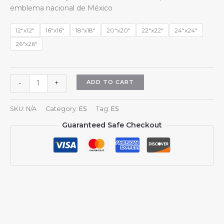
$13.99
emblema nacional de México
through
$15.99
12"x12"
16"x16"
18"x18"
20"x20"
22"x22"
24"x24"
26"x26"
Fundas
ADD TO CART
-
+
de
almohada
SKU:
N/A
Category:
ES
Tag:
ES
cuadradas
Guaranteed Safe Checkout
con
el
escudo
nacional
de
México
para
sofá,
dormitorio