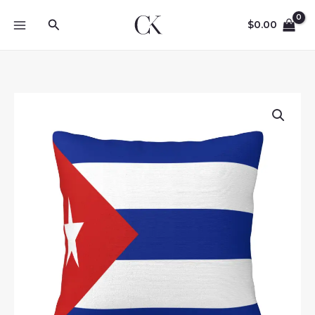
Skip
Search
to
$
0.00
content