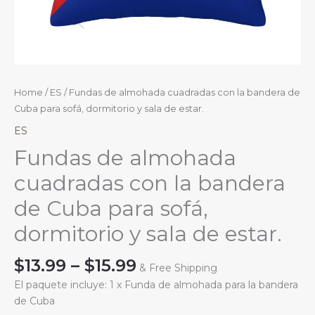
Home
/
ES
/ Fundas de almohada cuadradas con la bandera de
Cuba para sofá, dormitorio y sala de estar.
ES
Fundas de almohada
cuadradas con la bandera
de Cuba para sofá,
dormitorio y sala de estar.
Price
$
13.99
–
$
15.99
& Free Shipping
range:
El paquete incluye: 1 x Funda de almohada para la bandera
$13.99
de Cuba
through