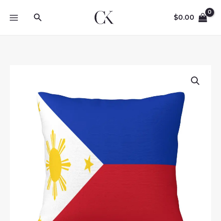
Skip
Search
to
$
0.00
content