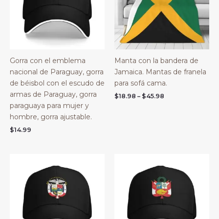
Gorra con el emblema
Manta con la bandera de
nacional de Paraguay, gorra
Jamaica. Mantas de franela
de béisbol con el escudo de
para sofá cama.
armas de Paraguay, gorra
Price
$
18.98
–
$
45.98
range:
paraguaya para mujer y
$18.98
hombre, gorra ajustable.
through
$45.98
$
14.99