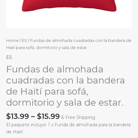
Home
/
ES
/ Fundas de almohada cuadradas con la bandera de
Haití para sofá, dormitorio y sala de estar.
ES
Fundas de almohada
cuadradas con la bandera
de Haití para sofá,
dormitorio y sala de estar.
Price
$
13.99
–
$
15.99
& Free Shipping
range:
El paquete incluye: 1 x Funda de almohada para la bandera
$13.99
de Haití
through