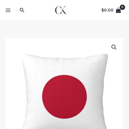
Skip
Search
to
$
0.00
content