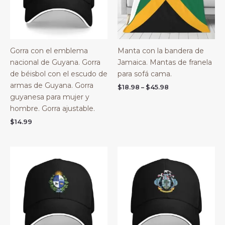
Gorra con el emblema
Manta con la bandera de
nacional de Guyana. Gorra
Jamaica. Mantas de franela
de béisbol con el escudo de
para sofá cama.
armas de Guyana. Gorra
Price
$
18.98
–
$
45.98
range:
guyanesa para mujer y
$18.98
hombre. Gorra ajustable.
through
$45.98
$
14.99