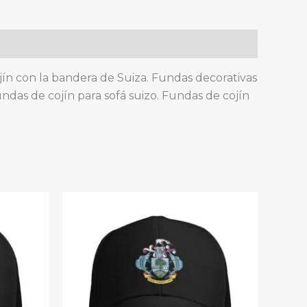
ojín con la bandera de Suiza. Fundas decorativas
undas de cojín para sofá suizo. Fundas de cojín