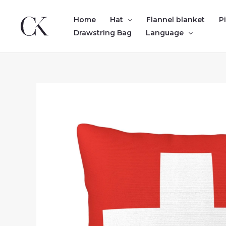
Skip
to
Home
Hat
Flannel blanket
P
content
Drawstring Bag
Language