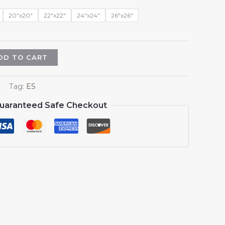
$13.99
through
20"x20"
22"x22"
24"x24"
26"x26"
$15.99
DD TO CART
Tag:
ES
uaranteed Safe Checkout