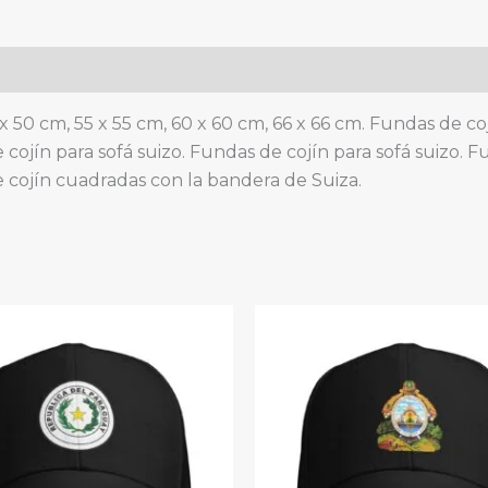
de
estar.
quantity
x 50 cm, 55 x 55 cm, 60 x 60 cm, 66 x 66 cm. Fundas de c
cojín para sofá suizo. Fundas de cojín para sofá suizo. F
e cojín cuadradas con la bandera de Suiza.