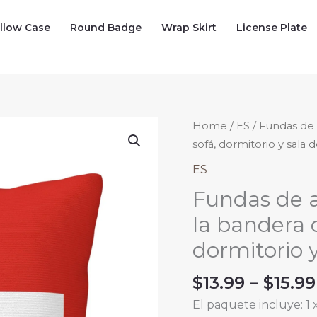
illow Case
Round Badge
Wrap Skirt
License Plate
Home
/
ES
/ Fundas de 
sofá, dormitorio y sala d
ES
Fundas de 
la bandera 
dormitorio y
$
13.99
–
$
15.99
El paquete incluye: 1