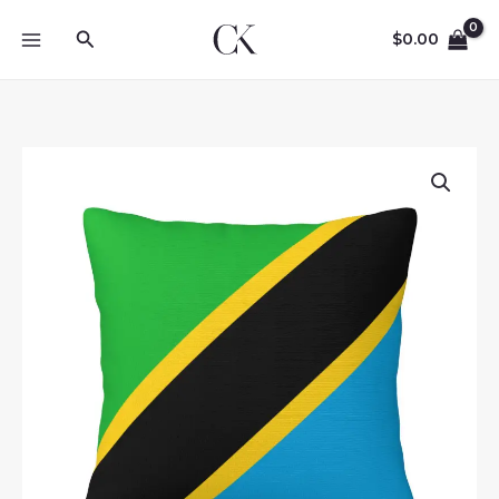
Skip
Search
to
$
0.00
content