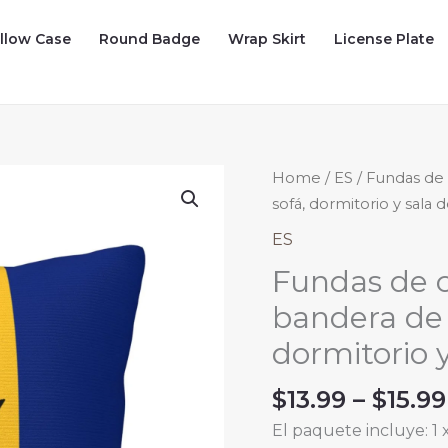
illow Case
Round Badge
Wrap Skirt
License Plate
Home
/
ES
/ Fundas de 
sofá, dormitorio y sala d
ES
Fundas de c
bandera de 
dormitorio y
$
13.99
–
$
15.99
El paquete incluye: 1