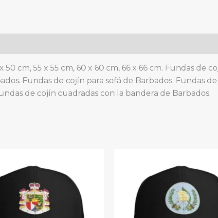
sala
de
estar.
quantity
 x 50 cm, 55 x 55 cm, 60 x 60 cm, 66 x 66 cm. Fundas de 
bados. Fundas de cojín para sofá de Barbados. Fundas de 
undas de cojín cuadradas con la bandera de Barbados.