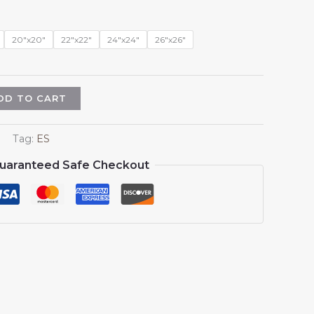
$13.99
through
$15.99
20"x20"
22"x22"
24"x24"
26"x26"
DD TO CART
Tag:
ES
uaranteed Safe Checkout