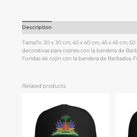
Description
Additional information
Tama?o: 30 x 30 cm, 40 x 40 cm, 45 x 45 cm, 50
decorativas para cojines con la bandera de Bar
Fundas de cojín con la bandera de Barbados. F
Related products