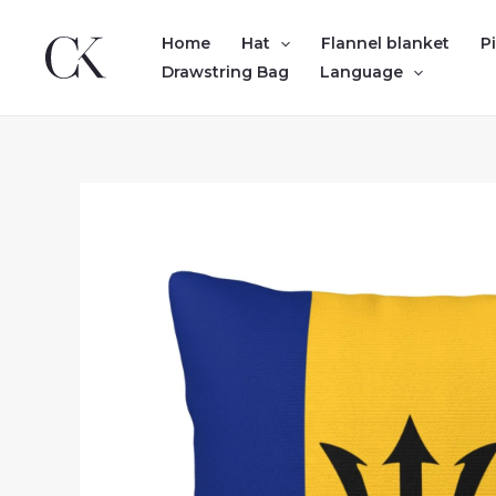
Skip
to
Home
Hat
Flannel blanket
P
content
Drawstring Bag
Language