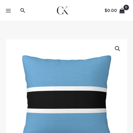
Skip
Search
to
$
0.00
content