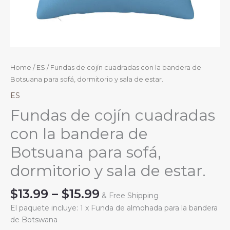
Home
/
ES
/ Fundas de cojín cuadradas con la bandera de
Botsuana para sofá, dormitorio y sala de estar.
ES
Fundas de cojín cuadradas
con la bandera de
Botsuana para sofá,
dormitorio y sala de estar.
Price
$
13.99
–
$
15.99
& Free Shipping
range:
El paquete incluye: 1 x Funda de almohada para la bandera
$13.99
de Botswana
through