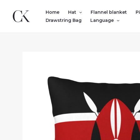
Skip
to
Home
Hat
Flannel blanket
P
content
Drawstring Bag
Language