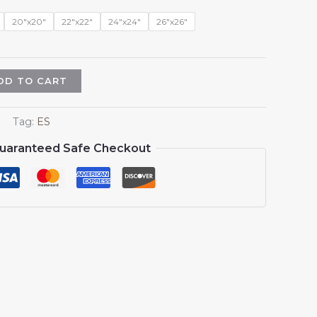
$13.99
through
20"x20"
22"x22"
24"x24"
26"x26"
$15.99
DD TO CART
Tag:
ES
uaranteed Safe Checkout