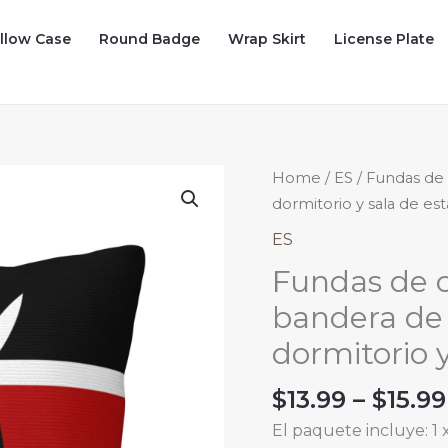
illow Case
Round Badge
Wrap Skirt
License Plate
Home
/
ES
/ Fundas de 
dormitorio y sala de est
ES
Fundas de c
bandera de 
dormitorio y
$
13.99
–
$
15.99
El paquete incluye: 1