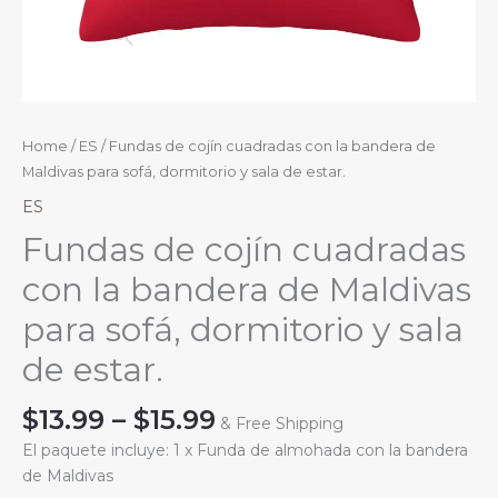
Home
/
ES
/ Fundas de cojín cuadradas con la bandera de
Maldivas para sofá, dormitorio y sala de estar.
ES
Fundas de cojín cuadradas
con la bandera de Maldivas
para sofá, dormitorio y sala
de estar.
Price
$
13.99
–
$
15.99
& Free Shipping
range:
El paquete incluye: 1 x Funda de almohada con la bandera
$13.99
de Maldivas
through