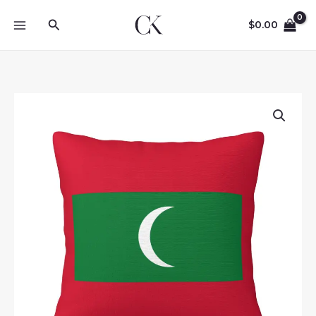
Skip
Search
to
$
0.00
content