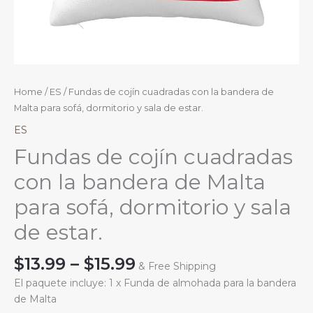
Home
/
ES
/ Fundas de cojín cuadradas con la bandera de
Malta para sofá, dormitorio y sala de estar.
ES
Fundas de cojín cuadradas
con la bandera de Malta
para sofá, dormitorio y sala
de estar.
Price
$
13.99
–
$
15.99
& Free Shipping
range:
El paquete incluye: 1 x Funda de almohada para la bandera
$13.99
de Malta
through