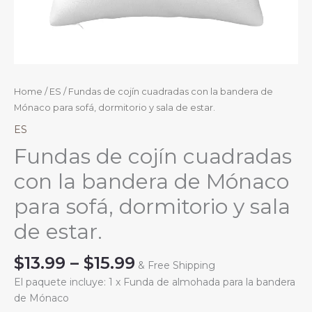
Home
/
ES
/ Fundas de cojín cuadradas con la bandera de
Mónaco para sofá, dormitorio y sala de estar.
ES
Fundas de cojín cuadradas
con la bandera de Mónaco
para sofá, dormitorio y sala
de estar.
Price
$
13.99
–
$
15.99
& Free Shipping
range:
El paquete incluye: 1 x Funda de almohada para la bandera
$13.99
de Mónaco
through