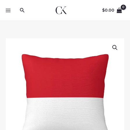
Skip
Search
to
$
0.00
content