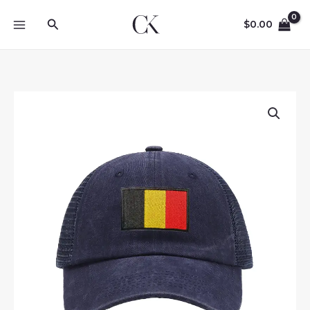
Skip
Search
to
$
0.00
content