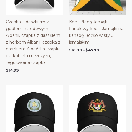
Czapka z daszkiem z
Koc z flagą Jamajki,
godłem narodowym
flanelowy koc z Jamajki na
Albanii, czapka z daszkiem
kanapę i łóżko w stylu
z herbem Albanii, czapka z
jamajskim
daszkiem Albańska czapka
Price
$
18.98
–
$
45.98
range:
dla kobiet i mężczyzn,
$18.98
regulowana czapka
through
$45.98
$
14.99