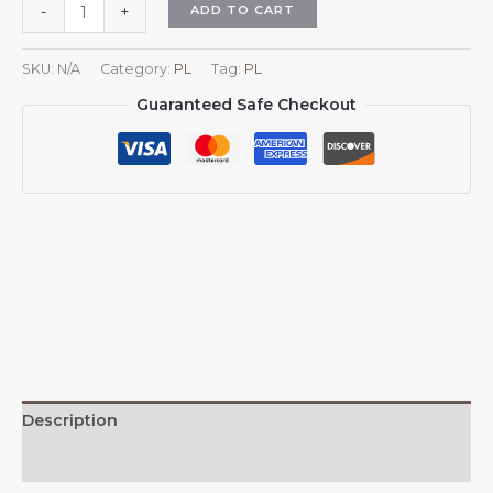
Haftowana
ADD TO CART
-
+
flaga
belgijskiej
SKU:
N/A
Category:
PL
Tag:
PL
czapki
Guaranteed Safe Checkout
baseballowej
Belgijska
flaga
kowbojska
czapka
przeciwsłoneczna
z
siateczki
Belgia
czapka
typu
trucker
dla
Description
mężczyzn
i
Additional information
kobiet