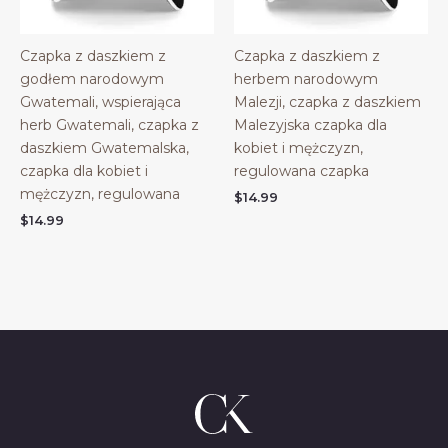
Czapka z daszkiem z
Czapka z daszkiem z
godłem narodowym
herbem narodowym
Gwatemali, wspierająca
Malezji, czapka z daszkiem
herb Gwatemali, czapka z
Malezyjska czapka dla
daszkiem Gwatemalska,
kobiet i mężczyzn,
czapka dla kobiet i
regulowana czapka
mężczyzn, regulowana
$
14.99
$
14.99