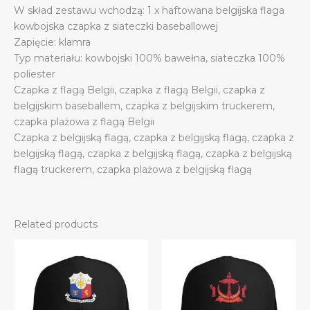
W skład zestawu wchodzą: 1 x haftowana belgijska flaga
quantity
kowbojska czapka z siateczki baseballowej
Zapięcie: klamra
Typ materiału: kowbojski 100% bawełna, siateczka 100%
poliester
Czapka z flagą Belgii, czapka z flagą Belgii, czapka z
belgijskim baseballem, czapka z belgijskim truckerem,
czapka plażowa z flagą Belgii
Czapka z belgijską flagą, czapka z belgijską flagą, czapka z
belgijską flagą, czapka z belgijską flagą, czapka z belgijską
flagą truckerem, czapka plażowa z belgijską flagą
Related products