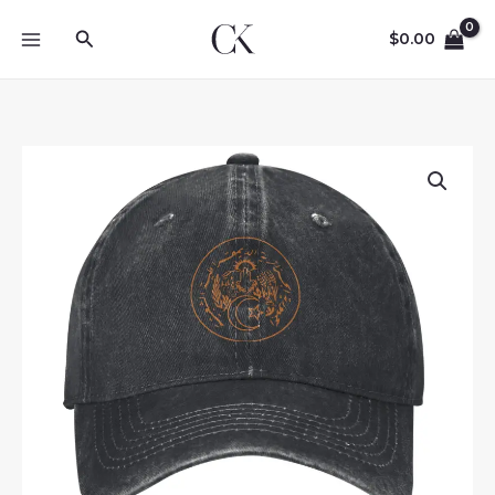
Skip
Search
to
$
0.00
content