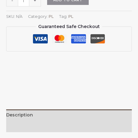
-
+
Algierii
Czapka
SKU:
N/A
Category:
PL
Tag:
PL
baseballowa
Guaranteed Safe Checkout
z
dżinsu
Algieria
Casual
Unisex
Vintage
Regulowana
Czapka
Trucker
z
Flagą
Czarna
quantity
Description
Additional information