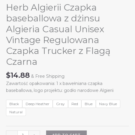
Herb Algierii Czapka
baseballowa z dżinsu
Algieria Casual Unisex
Vintage Regulowana
Czapka Trucker z Flagą
Czarna
$
14.88
& Free Shipping
Zawartość opakowania: 1 x bawełniana czapka
baseballowa, logo projektu: godło narodowe Algierii
Black
Deep Heather
Gray
Red
Blue
Navy Blue
Natural
Herb
ADD TO CART