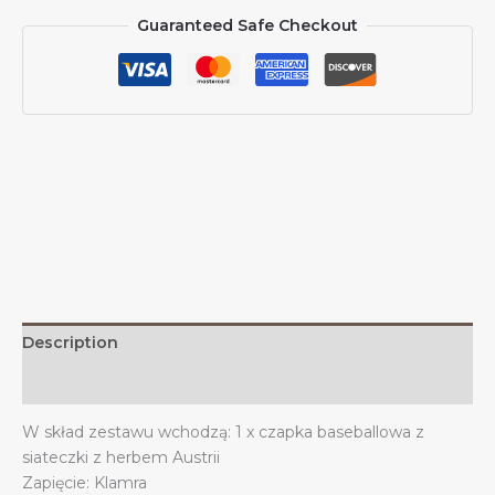
przeciwsłoneczne
Guaranteed Safe Checkout
dla
mężczyzn
i
kobiet
Czapka
baseballowa
z
kowbojskim
herbem
Austrii
z
siateczki
quantity
Description
Additional information
W skład zestawu wchodzą: 1 x czapka baseballowa z
siateczki z herbem Austrii
Zapięcie: Klamra