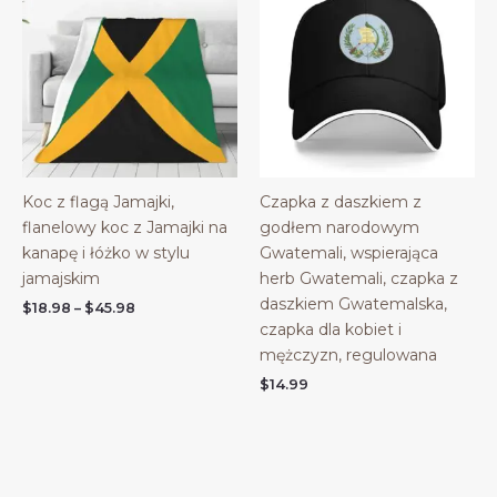
Koc z flagą Jamajki,
Czapka z daszkiem z
flanelowy koc z Jamajki na
godłem narodowym
kanapę i łóżko w stylu
Gwatemali, wspierająca
jamajskim
herb Gwatemali, czapka z
daszkiem Gwatemalska,
Price
$
18.98
–
$
45.98
range:
czapka dla kobiet i
$18.98
mężczyzn, regulowana
through
$45.98
$
14.99