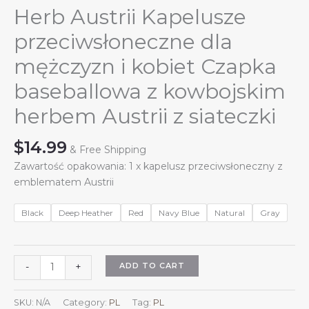
Herb Austrii Kapelusze
przeciwsłoneczne dla
mężczyzn i kobiet Czapka
baseballowa z kowbojskim
herbem Austrii z siateczki
$
14.99
& Free Shipping
Zawartość opakowania: 1 x kapelusz przeciwsłoneczny z
emblematem Austrii
Black
Deep Heather
Red
Navy Blue
Natural
Gray
Herb
ADD TO CART
-
+
Austrii
Kapelusze
SKU:
N/A
Category:
PL
Tag:
PL