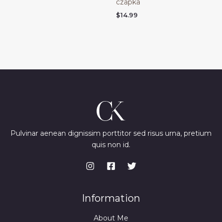
$45.98
czapka
$
14.99
Pulvinar aenean dignissim porttitor sed risus urna, pretium
quis non id.
Information
About Me