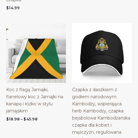
$
14.99
Koc z flagą Jamajki,
Czapka z daszkiem z
flanelowy koc z Jamajki na
godłem narodowym
kanapę i łóżko w stylu
Kambodży, wspierająca
jamajskim
herb Kambodży, czapka
bejsbolowa Kambodżańska
Price
$
18.98
–
$
45.98
range:
czapka dla kobiet i
$18.98
mężczyzn, regulowana
through