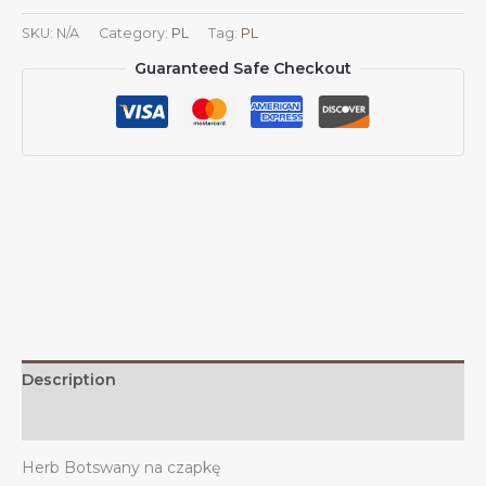
Czapka
SKU:
N/A
Category:
PL
Tag:
PL
z
Guaranteed Safe Checkout
daszkiem
Wspieraj
godło
Botswany
Czapka
z
daszkiem
Botswana
Trucker
dla
mężczyzn
i
kobiet
Description
quantity
Additional information
Herb Botswany na czapkę