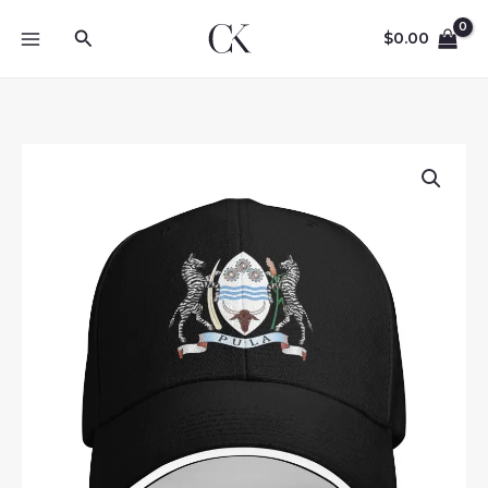
Skip
Search
to
$
0.00
content