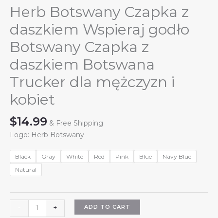
Herb Botswany Czapka z
daszkiem Wspieraj godło
Botswany Czapka z
daszkiem Botswana
Trucker dla mężczyzn i
kobiet
$
14.99
& Free Shipping
Logo: Herb Botswany
Black
Gray
White
Red
Pink
Blue
Navy Blue
Natural
Herb
ADD TO CART
-
+
Botswany