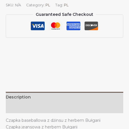
Czapka
SKU:
N/A
Category:
PL
Tag:
PL
baseballowa
Guaranteed Safe Checkout
z
dżinsu,
bułgarska,
casualowa,
unisex,
vintage,
regulowana,
z
flagą,
czarna
quantity
Description
Additional information
Czapka baseballowa z dżinsu z herbem Bułgarii
Czapka jeansowa z herbem Bułgarii