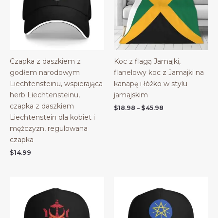
Czapka z daszkiem z
Koc z flagą Jamajki,
godłem narodowym
flanelowy koc z Jamajki na
Liechtensteinu, wspierająca
kanapę i łóżko w stylu
herb Liechtensteinu,
jamajskim
czapka z daszkiem
Price
$
18.98
–
$
45.98
range:
Liechtenstein dla kobiet i
$18.98
mężczyzn, regulowana
through
$45.98
czapka
$
14.99