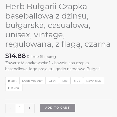
Herb Bułgarii Czapka
baseballowa z dżinsu,
bułgarska, casualowa,
unisex, vintage,
regulowana, z flagą, czarna
$
14.88
& Free Shipping
Zawartość opakowania: 1 x bawełniana czapka
baseballowa, logo projektu: godło narodowe Bułgarii
Black
Deep Heather
Gray
Red
Blue
Navy Blue
Natural
Herb
ADD TO CART
-
+
Bułgarii