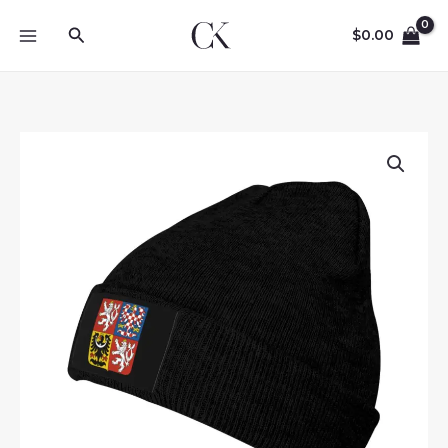
Skip
Search
to
$
0.00
content