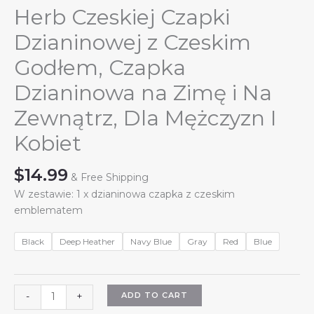
Herb Czeskiej Czapki
Dzianinowej z Czeskim
Godłem, Czapka
Dzianinowa na Zimę i Na
Zewnątrz, Dla Mężczyzn I
Kobiet
$
14.99
& Free Shipping
W zestawie: 1 x dzianinowa czapka z czeskim
emblematem
Black
Deep Heather
Navy Blue
Gray
Red
Blue
Herb
ADD TO CART
-
+
Czeskiej