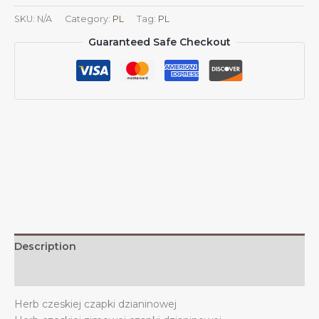
Czapki
SKU:
N/A
Category:
PL
Tag:
PL
Dzianinowej
Guaranteed Safe Checkout
z
Czeskim
Godłem,
Czapka
Dzianinowa
na
Zimę
i
Na
Zewnątrz,
Dla
Mężczyzn
I
Description
Kobiet
quantity
Additional information
Herb czeskiej czapki dzianinowej