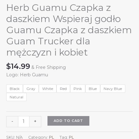
Herb Guamu Czapka z
daszkiem Wspieraj godło
Guamu Czapka z daszkiem
Guam Trucker dla
mężczyzn i kobiet
$
14.99
& Free Shipping
Logo: Herb Guamu
Black
Gray
White
Red
Pink
Blue
Navy Blue
Natural
Herb
ADD TO CART
-
+
Guamu
Czapka
SKU:
N/A
Category:
PL
Tag:
PL