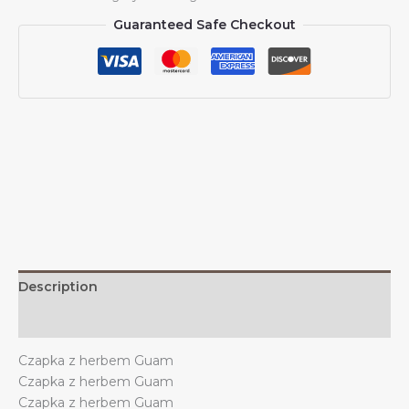
z
Guaranteed Safe Checkout
daszkiem
Wspieraj
godło
Guamu
Czapka
z
daszkiem
Guam
Trucker
dla
mężczyzn
i
kobiet
Description
quantity
Additional information
Czapka z herbem Guam
Czapka z herbem Guam
Czapka z herbem Guam