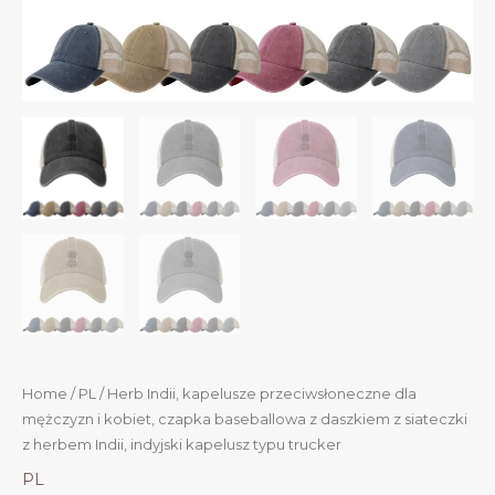
Home
/
PL
/ Herb Indii, kapelusze przeciwsłoneczne dla
mężczyzn i kobiet, czapka baseballowa z daszkiem z siateczki
z herbem Indii, indyjski kapelusz typu trucker
PL