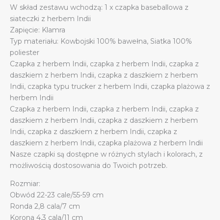
W skład zestawu wchodzą: 1 x czapka baseballowa z
trucker
siateczki z herbem Indii
quantity
Zapięcie: Klamra
Typ materiału: Kowbojski 100% bawełna, Siatka 100%
poliester
Czapka z herbem Indii, czapka z herbem Indii, czapka z
daszkiem z herbem Indii, czapka z daszkiem z herbem
Indii, czapka typu trucker z herbem Indii, czapka plażowa z
herbem Indii
Czapka z herbem Indii, czapka z herbem Indii, czapka z
daszkiem z herbem Indii, czapka z daszkiem z herbem
Indii, czapka z daszkiem z herbem Indii, czapka z
daszkiem z herbem Indii, czapka plażowa z herbem Indii
Nasze czapki są dostępne w różnych stylach i kolorach, z
możliwością dostosowania do Twoich potrzeb.
Rozmiar:
Obwód 22-23 cale/55-59 cm
Ronda 2,8 cala/7 cm
Korona 4,3 cala/11 cm