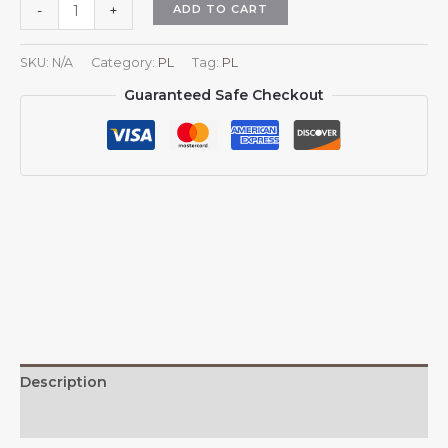
Herb
ADD TO CART
-
+
Indii,
kapelusze
SKU:
N/A
Category:
PL
Tag:
PL
przeciwsłoneczne
Guaranteed Safe Checkout
dla
mężczyzn
i
kobiet,
czapka
baseballowa
z
daszkiem
z
siateczki
z
herbem
Indii,
Description
indyjski
kapelusz
Additional information
typu