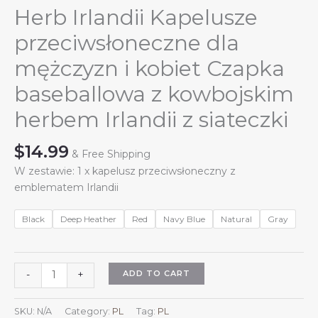
Herb Irlandii Kapelusze
przeciwsłoneczne dla
mężczyzn i kobiet Czapka
baseballowa z kowbojskim
herbem Irlandii z siateczki
$
14.99
& Free Shipping
W zestawie: 1 x kapelusz przeciwsłoneczny z
emblematem Irlandii
Black
Deep Heather
Red
Navy Blue
Natural
Gray
Herb
ADD TO CART
-
+
Irlandii
Kapelusze
SKU:
N/A
Category:
PL
Tag:
PL