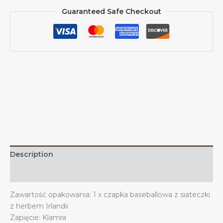
przeciwsłoneczne
Guaranteed Safe Checkout
dla
mężczyzn
i
kobiet
Czapka
baseballowa
z
kowbojskim
herbem
Irlandii
z
siateczki
quantity
Description
Additional information
Zawartość opakowania: 1 x czapka baseballowa z siateczki
z herbem Irlandii
Zapięcie: Klamra