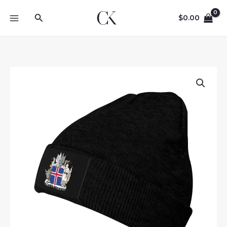
Skip
Search
to
$
0.00
content