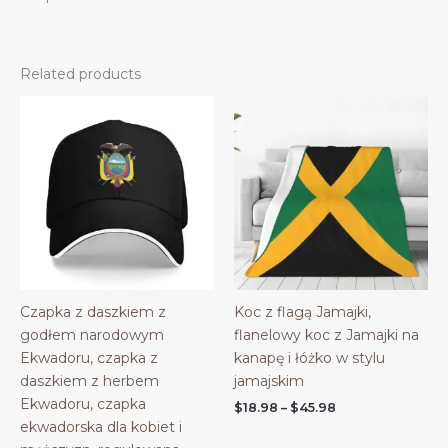
Related products
Czapka z daszkiem z
Koc z flagą Jamajki,
godłem narodowym
flanelowy koc z Jamajki na
Ekwadoru, czapka z
kanapę i łóżko w stylu
daszkiem z herbem
jamajskim
Ekwadoru, czapka
Price
$
18.98
–
$
45.98
range:
ekwadorska dla kobiet i
$18.98