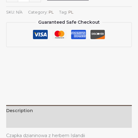
Islandii
Czapka
SKU:
N/A
Category:
PL
Tag:
PL
dzianinowa
Guaranteed Safe Checkout
z
herbem
Islandii
Czapka
dzianinowa
z
herbem
Islandii
na
islandzką
zimę
na
świeżym
Description
powietrzu
dla
Additional information
mężczyzn
Czapka dzianinowa z herbem Islandii
i