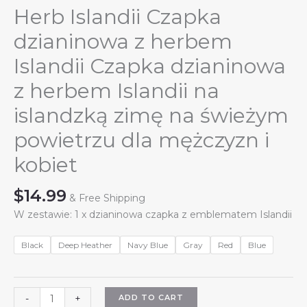
Herb Islandii Czapka
dzianinowa z herbem
Islandii Czapka dzianinowa
z herbem Islandii na
islandzką zimę na świeżym
powietrzu dla mężczyzn i
kobiet
$
14.99
& Free Shipping
W zestawie: 1 x dzianinowa czapka z emblematem Islandii
Black
Deep Heather
Navy Blue
Gray
Red
Blue
Herb
ADD TO CART
-
+