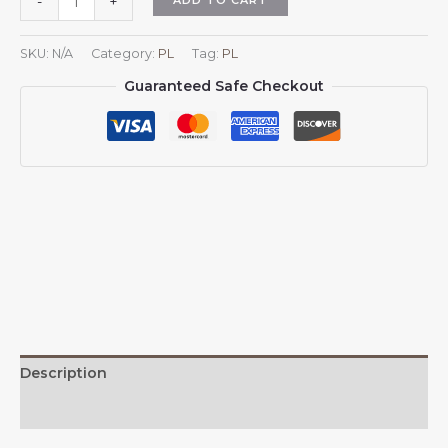
-
+
Kuwejtu
Czapka
SKU:
N/A
Category:
PL
Tag:
PL
baseballowa
Guaranteed Safe Checkout
z
dżinsu
Kuwejt
Casual
Unisex
Vintage
Regulowana
Czapka
Trucker
z
Flagą
Czarna
quantity
Description
Additional information