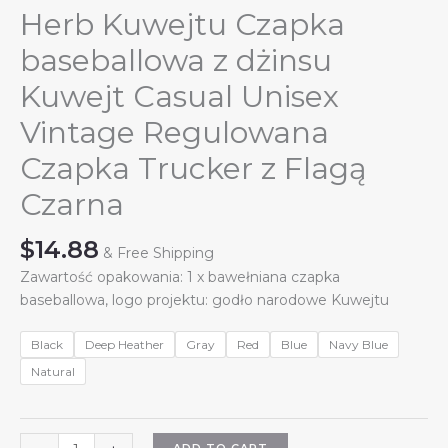
Herb Kuwejtu Czapka
baseballowa z dżinsu
Kuwejt Casual Unisex
Vintage Regulowana
Czapka Trucker z Flagą
Czarna
$
14.88
& Free Shipping
Zawartość opakowania: 1 x bawełniana czapka
baseballowa, logo projektu: godło narodowe Kuwejtu
Black
Deep Heather
Gray
Red
Blue
Navy Blue
Natural
Herb
ADD TO CART