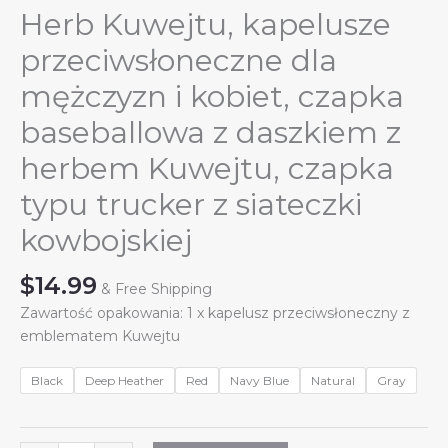
Herb Kuwejtu, kapelusze
przeciwsłoneczne dla
mężczyzn i kobiet, czapka
baseballowa z daszkiem z
herbem Kuwejtu, czapka
typu trucker z siateczki
kowbojskiej
$
14.99
& Free Shipping
Zawartość opakowania: 1 x kapelusz przeciwsłoneczny z
emblematem Kuwejtu
Black
Deep Heather
Red
Navy Blue
Natural
Gray