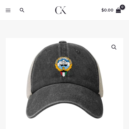
Skip
Search
to
$
0.00
content