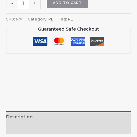
Herb
ADD TO CART
-
+
Kuwejtu,
kapelusze
SKU:
N/A
Category:
PL
Tag:
PL
przeciwsłoneczne
Guaranteed Safe Checkout
dla
mężczyzn
i
kobiet,
czapka
baseballowa
z
daszkiem
z
herbem
Kuwejtu,
czapka
typu
Description
trucker
z
Additional information
siateczki