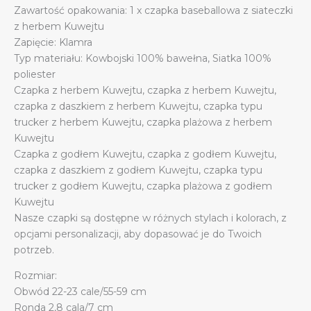
Zawartość opakowania: 1 x czapka baseballowa z siateczki
kowbojskiej
z herbem Kuwejtu
quantity
Zapięcie: Klamra
Typ materiału: Kowbojski 100% bawełna, Siatka 100%
poliester
Czapka z herbem Kuwejtu, czapka z herbem Kuwejtu,
czapka z daszkiem z herbem Kuwejtu, czapka typu
trucker z herbem Kuwejtu, czapka plażowa z herbem
Kuwejtu
Czapka z godłem Kuwejtu, czapka z godłem Kuwejtu,
czapka z daszkiem z godłem Kuwejtu, czapka typu
trucker z godłem Kuwejtu, czapka plażowa z godłem
Kuwejtu
Nasze czapki są dostępne w różnych stylach i kolorach, z
opcjami personalizacji, aby dopasować je do Twoich
potrzeb.
Rozmiar:
Obwód 22-23 cale/55-59 cm
Ronda 2,8 cala/7 cm