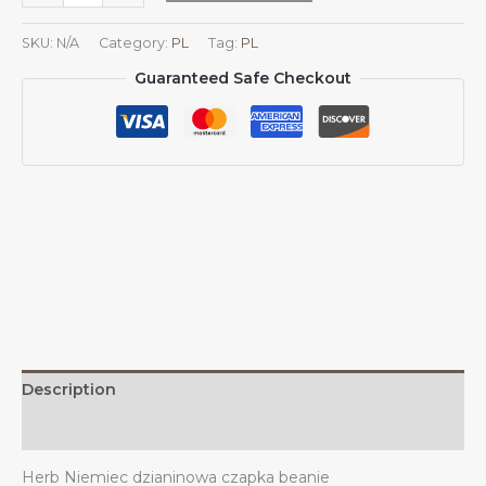
Niemiec
Czapka
SKU:
N/A
Category:
PL
Tag:
PL
dzianinowa
Guaranteed Safe Checkout
z
herbem
Niemiec
Czapka
dzianinowa
z
godłem
Niemiec
na
zimę
na
świeżym
powietrzu
Description
dla
mężczyzn
Additional information
i
Herb Niemiec dzianinowa czapka beanie
kobiet