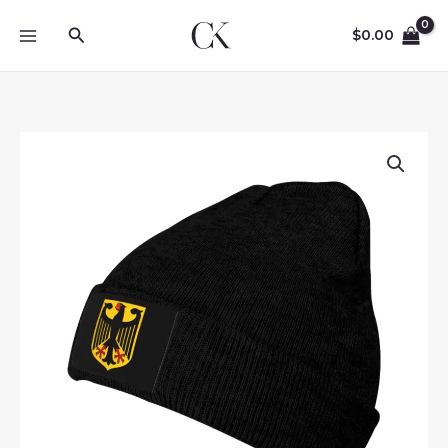
Skip
Search
to
$
0.00
content