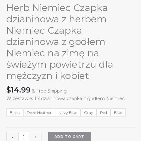
Herb Niemiec Czapka
dzianinowa z herbem
Niemiec Czapka
dzianinowa z godłem
Niemiec na zimę na
świeżym powietrzu dla
mężczyzn i kobiet
$
14.99
& Free Shipping
W zestawie: 1 x dzianinowa czapka z godłem Niemiec
Black
Deep Heather
Navy Blue
Gray
Red
Blue
Herb
ADD TO CART
-
+