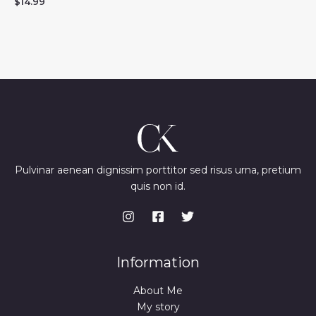
$
14.99
Pulvinar aenean dignissim porttitor sed risus urna, pretium
quis non id.
Information
About Me
My story