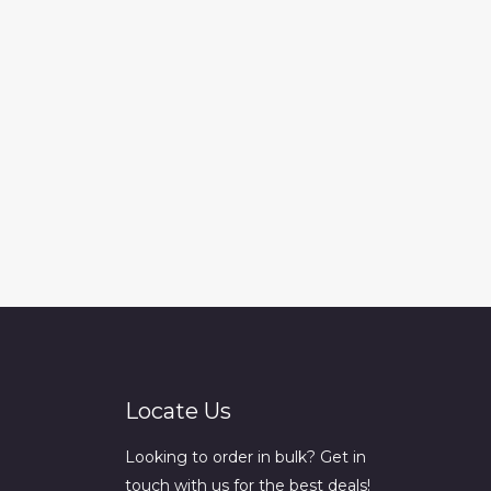
Locate Us
Looking to order in bulk? Get in
touch with us for the best deals!