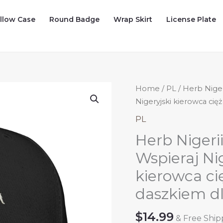
illow Case
Round Badge
Wrap Skirt
License Plate
Home
/
PL
/ Herb Niger
Nigeryjski kierowca cię
PL
Herb Nigeri
Wspieraj Ni
kierowca ci
daszkiem dl
$
14.99
& Free Ship