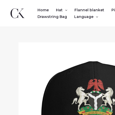
Skip
to
Home
Hat
Flannel blanket
P
content
Drawstring Bag
Language