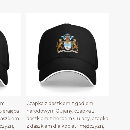
em
Czapka z daszkiem z godłem
erająca
narodowym Gujany, czapka z
daszkiem
daszkiem z herbem Gujany, czapka
czyzn,
z daszkiem dla kobiet i mężczyzn,