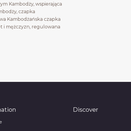
ym Kambodży, wspierająca
mbodży, czapka
owa Kambodżańska czapka
et i mężczyzn, regulowana
mation
Discover
e