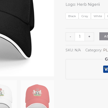
Logo: Herb Nigerii
Black
Gray
White
Herb
A
-
+
Nigerii
Czapka
SKU:
N/A
Category:
PL
z
G
daszkiem
Wspieraj
Nigerię
Godło
Nigeryjski
kierowca
ciężarówki
Czapka