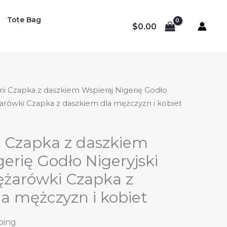
Tote Bag
$
0.00
ii Czapka z daszkiem Wspieraj Nigerię Godło
żarówki Czapka z daszkiem dla mężczyzn i kobiet
i Czapka z daszkiem
gerię Godło Nigeryjski
ężarówki Czapka z
a mężczyzn i kobiet
ping