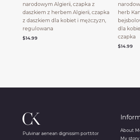
narodowym Algierii, czapka z
narodow
daszkiem z herbem Algierii, czapka
herb Ka
z daszkiem dla kobiet i mężczyzn,
bejsbol
regulowana
dla kobi
czapka
$
14.99
$
14.99
Infor
About M
Pulvinar aenean dignissim porttitor
My story