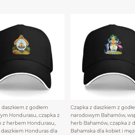
 daszkiem z godłem
Czapka z daszkiem z godł
ym Hondurasu, czapka z
narodowym Bahamów, wspi
m z herbem Hondurasu,
herb Bahamów, czapka z 
 daszkiem Honduras dla
Bahamska dla kobiet i męż