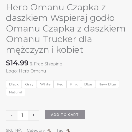
Herb Omanu Czapka z
daszkiem Wspieraj godło
Omanu Czapka z daszkiem
Omanu Trucker dla
mężczyzn i kobiet
$
14.99
& Free Shipping
Logo: Herb Omanu
Black
Gray
White
Red
Pink
Blue
Navy Blue
Natural
Herb
ADD TO CART
-
+
Omanu
Czapka
SKU:
N/A
Category:
PL
Tag:
PL