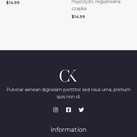
mężczyzn, regulowana
$
14.99
czapka
$
14.99
Pulvinar aenean dignissim porttitor sed risus urna, pretium
quis non id.
Information