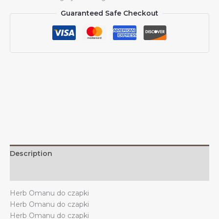
z
Guaranteed Safe Checkout
daszkiem
Wspieraj
godło
Omanu
Czapka
z
daszkiem
Omanu
Trucker
dla
mężczyzn
i
kobiet
Description
quantity
Additional information
Herb Omanu do czapki
Herb Omanu do czapki
Herb Omanu do czapki