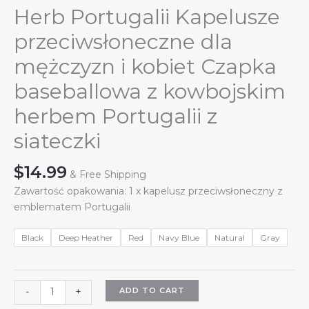
Herb Portugalii Kapelusze
przeciwsłoneczne dla
mężczyzn i kobiet Czapka
baseballowa z kowbojskim
herbem Portugalii z
siateczki
$
14.99
& Free Shipping
Zawartość opakowania: 1 x kapelusz przeciwsłoneczny z
emblematem Portugalii
Black
Deep Heather
Red
Navy Blue
Natural
Gray
Herb
ADD TO CART
-
+
Portugalii