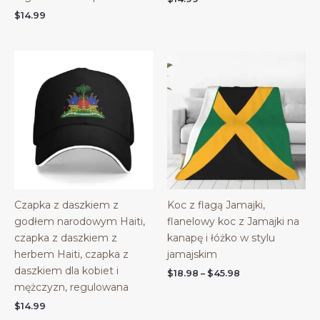
$
14.99
Czapka z daszkiem z
Koc z flagą Jamajki,
godłem narodowym Haiti,
flanelowy koc z Jamajki na
czapka z daszkiem z
kanapę i łóżko w stylu
herbem Haiti, czapka z
jamajskim
daszkiem dla kobiet i
Price
$
18.98
–
$
45.98
range:
mężczyzn, regulowana
$18.98
$
14.99
through
$45.98