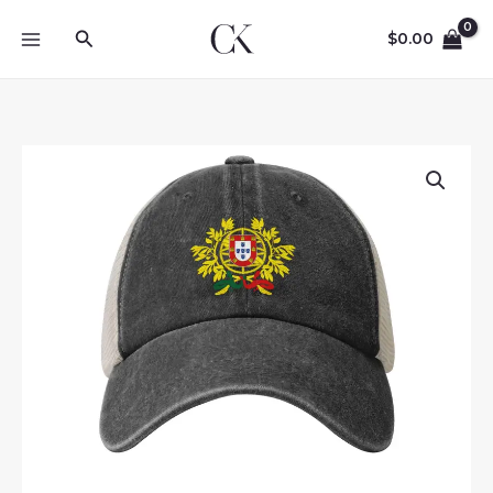
Skip
Search
to
$
0.00
content