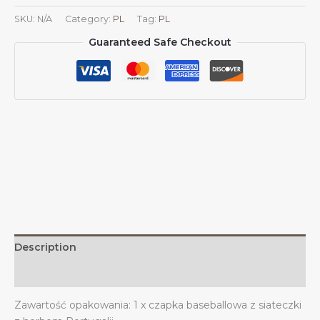
Kapelusze
SKU:
N/A
Category:
PL
Tag:
PL
przeciwsłoneczne
Guaranteed Safe Checkout
dla
mężczyzn
i
kobiet
Czapka
baseballowa
z
kowbojskim
herbem
Portugalii
z
siateczki
quantity
Description
Additional information
Zawartość opakowania: 1 x czapka baseballowa z siateczki