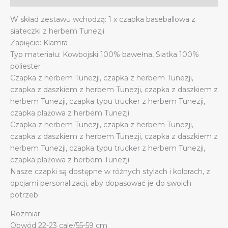
quantity
W skład zestawu wchodzą: 1 x czapka baseballowa z
siateczki z herbem Tunezji
Zapięcie: Klamra
Typ materiału: Kowbojski 100% bawełna, Siatka 100%
poliester
Czapka z herbem Tunezji, czapka z herbem Tunezji,
czapka z daszkiem z herbem Tunezji, czapka z daszkiem z
herbem Tunezji, czapka typu trucker z herbem Tunezji,
czapka plażowa z herbem Tunezji
Czapka z herbem Tunezji, czapka z herbem Tunezji,
czapka z daszkiem z herbem Tunezji, czapka z daszkiem z
herbem Tunezji, czapka typu trucker z herbem Tunezji,
czapka plażowa z herbem Tunezji
Nasze czapki są dostępne w różnych stylach i kolorach, z
opcjami personalizacji, aby dopasować je do swoich
potrzeb.
Rozmiar:
Obwód 22-23 cale/55-59 cm