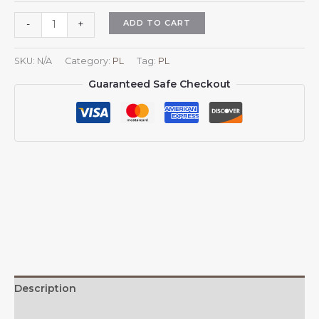
Herb
ADD TO CART
-
+
Tunezji
Kapelusze
SKU:
N/A
Category:
PL
Tag:
PL
przeciwsłoneczne
Guaranteed Safe Checkout
dla
mężczyzn
i
kobiet
Czapka
baseballowa
z
kowbojskim
emblematem
Tunezji
Czapka
z
siateczki
Description
tunezyjskiej
ciężarówki
Additional information