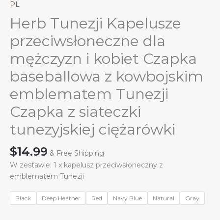
PL
Herb Tunezji Kapelusze
przeciwsłoneczne dla
mężczyzn i kobiet Czapka
baseballowa z kowbojskim
emblematem Tunezji
Czapka z siateczki
tunezyjskiej ciężarówki
$
14.99
& Free Shipping
W zestawie: 1 x kapelusz przeciwsłoneczny z
emblematem Tunezji
Black
Deep Heather
Red
Navy Blue
Natural
Gray