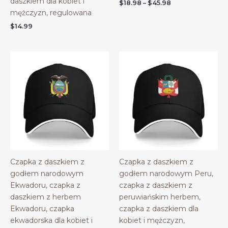
daszkiem dla kobiet i
Price
$
18.98
–
$
45.98
range:
mężczyzn, regulowana
$18.98
$
14.99
through
$45.98
Czapka z daszkiem z
Czapka z daszkiem z
godłem narodowym
godłem narodowym Peru,
Ekwadoru, czapka z
czapka z daszkiem z
daszkiem z herbem
peruwiańskim herbem,
Ekwadoru, czapka
czapka z daszkiem dla
ekwadorska dla kobiet i
kobiet i mężczyzn,