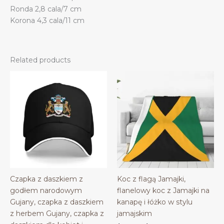
Ronda 2,8 cala/7 cm
Korona 4,3 cala/11 cm
Related products
Czapka z daszkiem z
Koc z flagą Jamajki,
godłem narodowym
flanelowy koc z Jamajki na
Gujany, czapka z daszkiem
kanapę i łóżko w stylu
z herbem Gujany, czapka z
jamajskim