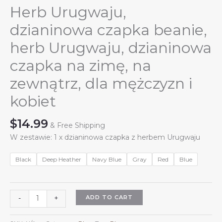
Herb Urugwaju,
dzianinowa czapka beanie,
herb Urugwaju, dzianinowa
czapka na zimę, na
zewnątrz, dla mężczyzn i
kobiet
$
14.99
& Free Shipping
W zestawie: 1 x dzianinowa czapka z herbem Urugwaju
Black
Deep Heather
Navy Blue
Gray
Red
Blue
Herb
ADD TO CART
-
+
Urugwaju,
dzianinowa