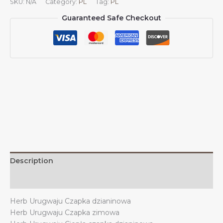
SKU:
N/A
Category:
PL
Tag:
PL
czapka
Guaranteed Safe Checkout
beanie,
herb
Urugwaju,
dzianinowa
czapka
na
zimę,
na
zewnątrz,
dla
mężczyzn
i
kobiet
Description
quantity
Additional information
Herb Urugwaju Czapka dzianinowa
Herb Urugwaju Czapka zimowa