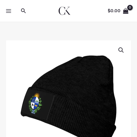
Skip
Search
to
$
0.00
content