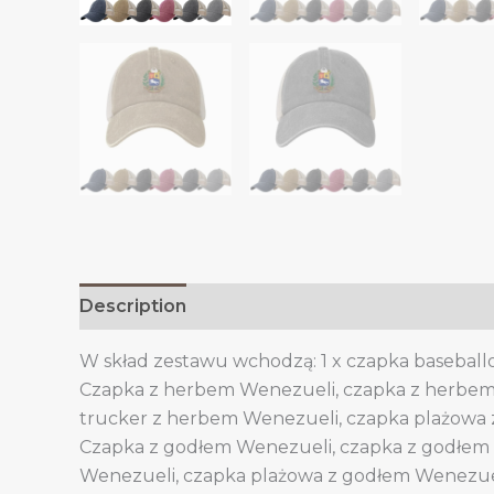
Description
Additional information
W skład zestawu wchodzą: 1 x czapka baseball
Czapka z herbem Wenezueli, czapka z herbem
trucker z herbem Wenezueli, czapka plażowa
Czapka z godłem Wenezueli, czapka z godłem 
Wenezueli, czapka plażowa z godłem Wenezue