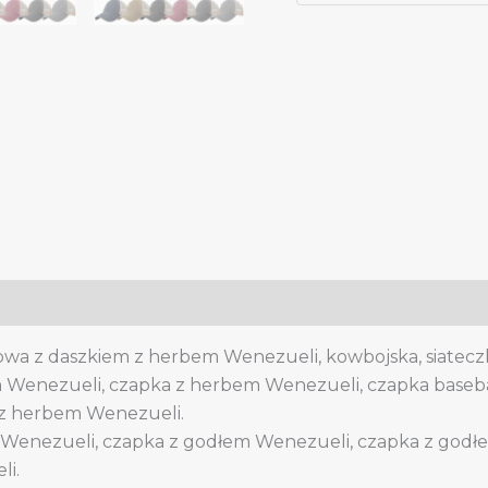
kobiet,
czapka
baseballowa
z
daszkiem
z
kowbojskim
logo
Wenezueli,
czapka
typu
trucker
z
owa z daszkiem z herbem Wenezueli, kowbojska, siateczk
wenezuelskim
 Wenezueli, czapka z herbem Wenezueli, czapka baseb
emblematem
 z herbem Wenezueli.
quantity
Wenezueli, czapka z godłem Wenezueli, czapka z godł
li.