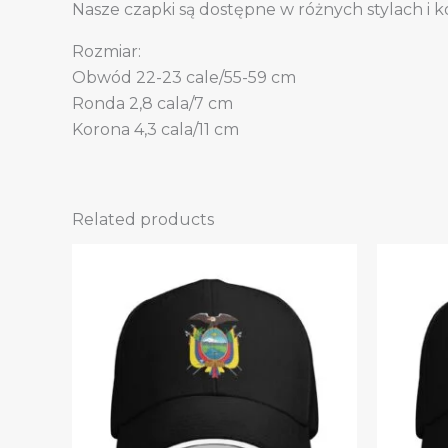
Nasze czapki są dostępne w różnych stylach i ko
Rozmiar:
Obwód 22-23 cale/55-59 cm
Ronda 2,8 cala/7 cm
Korona 4,3 cala/11 cm
Related products