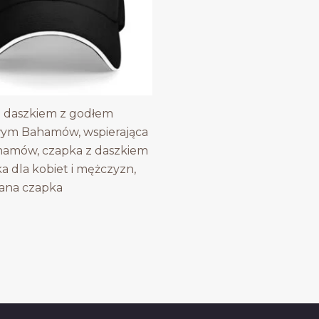
 daszkiem z godłem
ym Bahamów, wspierająca
hamów, czapka z daszkiem
 dla kobiet i mężczyzn,
ana czapka