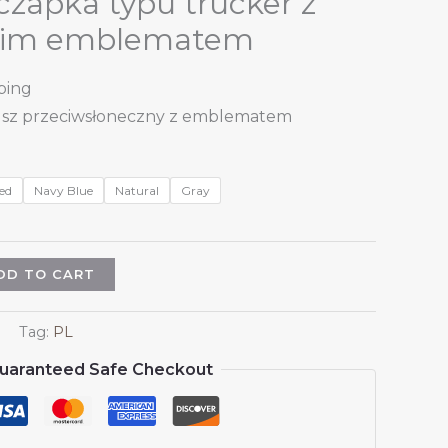
czapka typu trucker z
kim emblematem
ping
lusz przeciwsłoneczny z emblematem
ed
Navy Blue
Natural
Gray
DD TO CART
Tag:
PL
uaranteed Safe Checkout