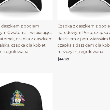
 daszkiem z godłem
Czapka z daszkiem z godł
ym Gwatemali, wspierająca
narodowym Peru, czapka 
temali, czapka z daszkiem
daszkiem z peruwiańskim
ska, czapka dla kobiet i
czapka z daszkiem dla kobi
n, regulowana
mężczyzn, regulowana
$
14.99