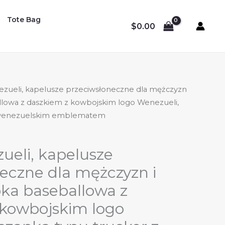
Tote Bag
$
0.00
zueli, kapelusze przeciwsłoneczne dla mężczyzn
allowa z daszkiem z kowbojskim logo Wenezueli,
z wenezuelskim emblematem
ueli, kapelusze
eczne dla mężczyzn i
pka baseballowa z
 kowbojskim logo