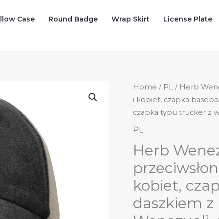
illow Case
Round Badge
Wrap Skirt
License Plate
Home
/
PL
/ Herb Wene
i kobiet, czapka baseb
czapka typu trucker 
PL
Herb Wenez
przeciwsłon
kobiet, cza
daszkiem z