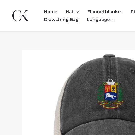
Skip
to
Home
Hat
Flannel blanket
P
content
Drawstring Bag
Language