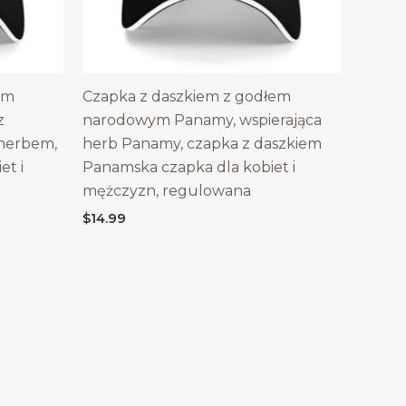
em
Czapka z daszkiem z godłem
z
narodowym Panamy, wspierająca
 herbem,
herb Panamy, czapka z daszkiem
et i
Panamska czapka dla kobiet i
mężczyzn, regulowana
$
14.99