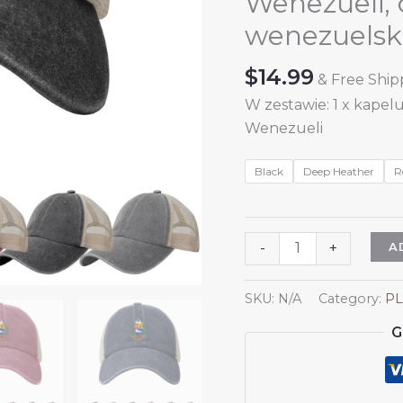
Wenezueli, 
wenezuels
$
14.99
& Free Ship
W zestawie: 1 x kape
Wenezueli
Black
Deep Heather
R
Herb
A
-
+
Wenezueli,
kapelusze
SKU:
N/A
Category:
PL
przeciwsłoneczne
G
dla
mężczyzn
i