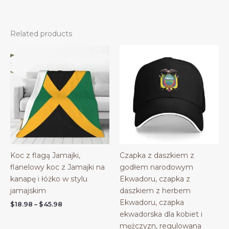
Related products
Koc z flagą Jamajki,
Czapka z daszkiem z
flanelowy koc z Jamajki na
godłem narodowym
kanapę i łóżko w stylu
Ekwadoru, czapka z
jamajskim
daszkiem z herbem
Ekwadoru, czapka
Price
$
18.98
–
$
45.98
range:
ekwadorska dla kobiet i
$18.98
mężczyzn, regulowana
through