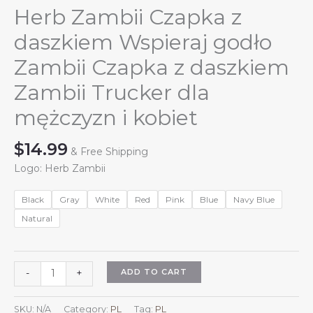
Herb Zambii Czapka z
daszkiem Wspieraj godło
Zambii Czapka z daszkiem
Zambii Trucker dla
mężczyzn i kobiet
$
14.99
& Free Shipping
Logo: Herb Zambii
Black
Gray
White
Red
Pink
Blue
Navy Blue
Natural
Herb
ADD TO CART
-
+
Zambii
Czapka
SKU:
N/A
Category:
PL
Tag:
PL