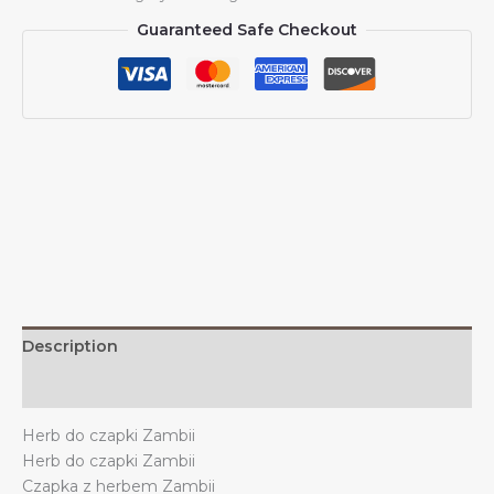
z
Guaranteed Safe Checkout
daszkiem
Wspieraj
godło
Zambii
Czapka
z
daszkiem
Zambii
Trucker
dla
mężczyzn
i
kobiet
Description
quantity
Additional information
Herb do czapki Zambii
Herb do czapki Zambii
Czapka z herbem Zambii